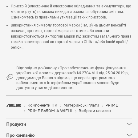
Пристрій (електричне й електронне обладнання та акумулятори, що
містять ртуть) не можна викидати разом із побутовим сміттям.
Ознайомтесь із правилами утилізації таких пристроїв.
Використання символу торгової марки (TM, ®) на цьому вебсайті
означає, що текст, торгові марки, логотипи або слогани
використовуються як торгові марки під захистом загального права
та/або зареєстровані як торгові марки в США та/або іншій країні/
регіоні.
Відповідно до Закону «Про забезпечення функціонування
української мови як державної» № 2704-VIII від 25.04.2019 р.,
доводимо до Вашого відома, що версія програмного
забезпечення з інтерфейсом українською мовою буде
доступна у вигляді оновлення.
Компоненти ПК
Материнські плати
PRIME
PRIME B650M-A WIFI II
Вибрати магазин
Продукти
Про компанію