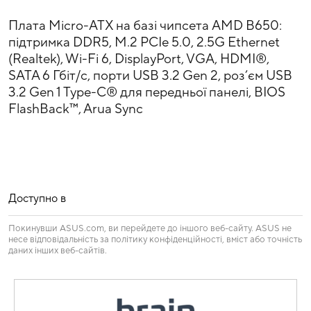
Плата Micro-ATX на базі чипсета AMD B650:
підтримка DDR5, M.2 PCIe 5.0, 2.5G Ethernet
(Realtek), Wi-Fi 6, DisplayPort, VGA, HDMI®,
SATA 6 Гбіт/с, порти USB 3.2 Gen 2, роз’єм USB
3.2 Gen 1 Type-C® для передньої панелі, BIOS
FlashBack™, Arua Sync
Доступно в
Покинувши ASUS.com, ви перейдете до іншого веб-сайту. ASUS не
несе відповідальність за політику конфіденційності, вміст або точність
даних інших веб-сайтів.