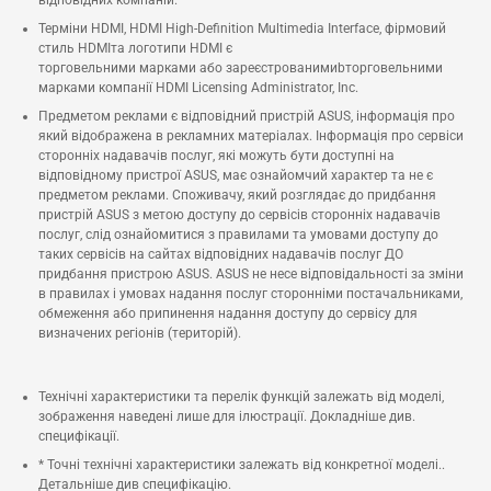
відповідних компаній.
Терміни HDMI, HDMI High-Definition Multimedia Interface, фірмовий
стиль HDMIта логотипи HDMI є
торговельними марками або зареєстрованимиbторговельними
марками компанії HDMI Licensing Administrator, Inc.
Предметом реклами є відповідний пристрій ASUS, інформація про
який відображена в рекламних матеріалах. Інформація про сервіси
сторонніх надавачів послуг, які можуть бути доступні на
відповідному пристрої ASUS, має ознайомчий характер та не є
предметом реклами. Споживачу, який розглядає до придбання
пристрій ASUS з метою доступу до сервісів сторонніх надавачів
послуг, слід ознайомитися з правилами та умовами доступу до
таких сервісів на сайтах відповідних надавачів послуг ДО
придбання пристрою ASUS. ASUS не несе відповідальності за зміни
в правилах і умовах надання послуг сторонніми постачальниками,
обмеження або припинення надання доступу до сервісу для
визначених регіонів (територій).
Технічні характеристики та перелік функцій залежать від моделі,
зображення наведені лише для ілюстрації. Докладніше див.
специфікації.
* Точні технічні характеристики залежать від конкретної моделі..
Детальніше див специфікацію.