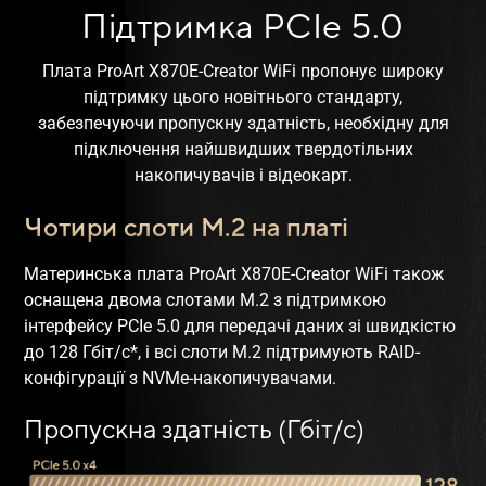
Підтримка PCIe 5.0
Плата ProArt X870E-Creator WiFi пропонує широку
підтримку цього новітнього стандарту,
забезпечуючи пропускну здатність, необхідну для
підключення найшвидших твердотільних
накопичувачів і відеокарт.
Чотири слоти M.2 на платі
Материнська плата ProArt X870E-Creator WiFi також
оснащена двома слотами M.2 з підтримкою
інтерфейсу PCIe 5.0 для передачі даних зі швидкістю
до 128 Гбіт/с*, і всі слоти M.2 підтримують RAID-
конфігурації з NVMe-накопичувачами.
Пропускна здатність (Гбіт/с)