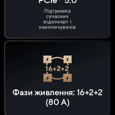
PCIe
5.0
Підтримка
сучасних
відеокарт і
накопичувачів
Фази живлення: 16+2+2
(80 A)