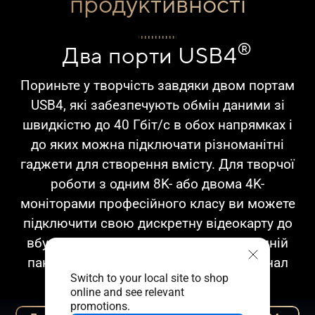
продуктивності
®
Два порти USB4
Пориньте у творчість завдяки двом портам
USB4, які забезпечують обмін даними зі
швидкістю до 40 Гбіт/с в обох напрямках і
до яких можна підключати різноманітні
гаджети для створення вмісту. Для творчої
роботи з одним 8K- або двома 4K-
моніторами професійного класу ви можете
підключити свою дискретну відеокарту до
вбудованого входу DisplayPort™ на задній
панелі інтерфейсів і вивести відеосигнал
Switch to your local site to shop
через порт USB4.
online and see relevant
promotions.
®