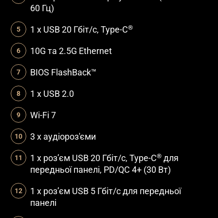
60 Гц)​
®
1 x USB 20 Гбіт/с, Type-C
10G та 2.5G Ethernet
BIOS FlashBack™
1 x USB 2.0
Wi-Fi 7
3 x аудіороз'єми
®
1 x роз’єм USB 20 Гбіт/с, Type-C
для
передньої панелі, PD/QC 4+ (30 Вт)
1 x роз’єм USB 5 Гбіт/с для передньої
панелі