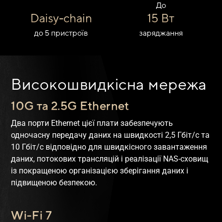
До
Daisy-chain
15 Вт
до 5 пристроїв
заряджання
Високошвидкісна мережа
10G та 2.5G Ethernet
Два порти Ethernet цієї плати забезпечують
одночасну передачу даних на швидкості 2,5 Гбіт/с та
10 Гбіт/с відповідно для швидкісного завантаження
даних, потокових трансляцій і реалізації NAS-сховищ
із покращеною організацією зберігання даних і
підвищеною безпекою.
Wi-Fi 7