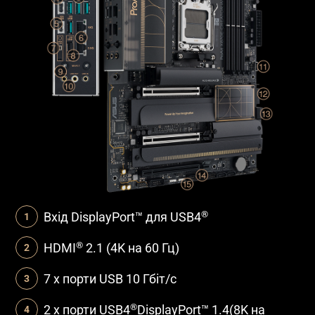
®
Вхід DisplayPort™ для USB4
®
HDMI
2.1 (4K на 60 Гц)​
7 x порти USB 10 Гбіт/с
®
2 x порти USB4
DisplayPort™ 1.4
(8K на