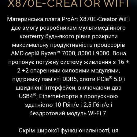
X870E-CREATOR WIFI
Материнська плата ProArt X870E-Creator WiFi
дає змогу розробникам мультимедійного
контенту будь-якого рівня розкрити
максимальну продуктивність процесорів
AMD серій Ryzen™ 7000, 8000 і 9000. Вона
пропонує потужну систему живлення з 16 +
2 +2 спареними силовими модулями,
®
підтримку пам’яті DDR5, слоти PCIe
5.0 і
швидкісні інтерфейси, включаючи два
®
USB4
, Ethernet-порти з пропускною
здатністю 10 Гбіт/с і 2,5 Гбіт/с і
бездротовий модуль Wi-Fi 7.
Окрім широкої функціональності, ця