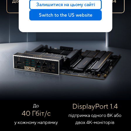
Докладніше про підключення монітора до USB4
Залишитися на цьому сайті
>>
Switch to the US website
DisplayPort 1.4
До
40 Гбіт/с
підтримка одного 8K або
у кожному напрямку
двох 4K-моніторів