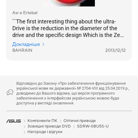
Asr e Ertebat
``The first interesting thing about the ultra-
Drive is the reduction in the diameter of the
drive and the specific design Which is the Zen-
Drive Design``
Докладніше
BAHRAIN
2013/12/12
Відповідно до Закону «Про забезпечення функціонування
української мови як державної» № 2704-VIII від 25.04.2019 р.,
доводимо до Вашого відома, що версія програмного
забезпечення з інтерфейсом українською мовою буде
доступна у вигляді оновлення.
Компоненти ПК
Оптичні приводи
Зовнішні приводи DVD
SDRW-08U5S-U
Нагороди і відгуки