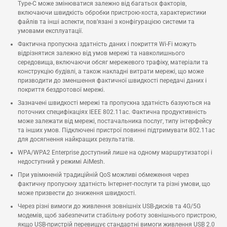
Type-C може змінюватися залежно від багатьох факторів,
включаючи швидкість обробки пристрою-хоста, характеристики
файлів та інші аспекти, пов’язані з конфігурацією системи та
умовами експлуатації.
Фактична пропускна здатність даних і покриття Wi-Fi можуть
відрізнятися залежно від умов мережі та навколишнього
середовища, включаючи обсяг мережевого трафіку, матеріали та
конструкцію будівлі, а також накладні витрати мережі, що може
призводити до зменшення фактичної швидкості передачі даних і
покриття бездротової мережі.
Зазначені швидкості мережі та пропускна здатність базуються на
поточних специфікаціях IEEE 802.11ac. Фактична продуктивність
може залежати від мережі, постачальника послуг, типу інтерфейсу
та інших умов. Підключені пристрої повинні підтримувати 802.11ac
для досягнення найкращих результатів.
WPA/WPA2 Enterprise доступний лише на одному маршрутизаторі і
недоступний у режимі AiMesh.
При увімкненій традиційній QoS можливі обмеження через
фактичну пропускну здатність Інтернет-послуги та різні умови, що
може призвести до зниження швидкості.
Через різні вимоги до живлення зовнішніх USB-дисків та 4G/5G
модемів, щоб забезпечити стабільну роботу зовнішнього пристрою,
якщо USB-пристрій перевищує стандартні вимоги живлення USB 2.0