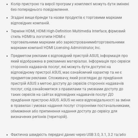
Колір пристрою та версії програм у комплекті можуть бути змінені
без попереднього повідомлення.
Згадані вище бренди та назви продуктів є торговими марками
відповідних компаній.
Терміни HDMI, HDMI High-Definition Multimedia Interface, фірмовий
стиль HDMIта логотипи HDMI є
торговельними марками або зареєстрованимиbторговельними
марками компанії HDMI Licensing Administrator, Inc.
Предметом реклами є відповідний пристрій ASUS, інформація про
який відображена в рекламних матеріалах. Інформація про сервіси
сторонніх надавачів послуг, які можуть бути доступні на
відповідному пристрої ASUS, має ознайомчий характер та не є
предметом реклами. Споживачу, який розглядає до придбання
пристрій ASUS з метою доступу до сервісів сторонніх надавачів
послуг, слід ознайомитися з правилами та умовами доступу до
таких сервісів на сайтах відповідних надавачів послуг ДО
придбання пристрою ASUS. ASUS не несе відповідальності за зміни
в правилах і умовах надання послуг сторонніми постачальниками,
обмеження або припинення надання доступу до сервісу для
визначених регіонів (територій).
Фактична швидкість передачі даних через USB 3.0, 3.1, 3.2 та/або