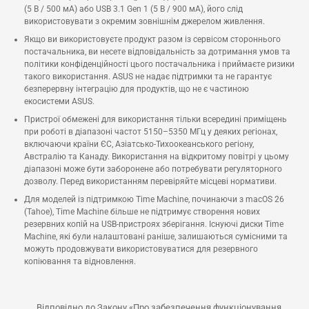
(5 В / 500 мА) або USB 3.1 Gen 1 (5 В / 900 мА), його слід
використовувати з окремим зовнішнім джерелом живлення.
Якщо ви використовуєте продукт разом із сервісом стороннього
постачальника, ви несете відповідальність за дотримання умов та
політики конфіденційності цього постачальника і приймаєте ризики
такого використання. ASUS не надає підтримки та не гарантує
безперервну інтеграцію для продуктів, що не є частиною
екосистеми ASUS.
Пристрої обмежені для використання тільки всередині приміщень
при роботі в діапазоні частот 5150–5350 МГц у деяких регіонах,
включаючи країни ЄС, Азіатсько-Тихоокеанського регіону,
Австралію та Канаду. Використання на відкритому повітрі у цьому
діапазоні може бути заборонене або потребувати регуляторного
дозволу. Перед використанням перевіряйте місцеві нормативи.
Для моделей із підтримкою Time Machine, починаючи з macOS 26
(Tahoe), Time Machine більше не підтримує створення нових
резервних копій на USB-пристроях зберігання. Існуючі диски Time
Machine, які були налаштовані раніше, залишаються сумісними та
можуть продовжувати використовуватися для резервного
копіювання та відновлення.
Відповідно до Закону «Про забезпечення функціонування