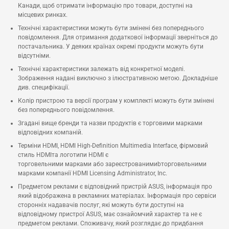
Канади, щоб отримати інформацію про товари, доступні на
місцевих ринках.
Технічні характеристики можуть бути змінені без попереднього
повідомлення. Для отримання додаткової інформації зверніться до
постачальника. У деяких країнах окремі продукти можуть бути
відсутніми.
Технічні характеристики залежать від конкретної моделі.
Зображення надані виключно з ілюстративною метою. Докладніше
див. специфікації.
Колір пристрою та версії програм у комплекті можуть бути змінені
без попереднього повідомлення.
Згадані вище бренди та назви продуктів є торговими марками
відповідних компаній.
Терміни HDMI, HDMI High-Definition Multimedia Interface, фірмовий
стиль HDMIта логотипи HDMI є
торговельними марками або зареєстрованимиbторговельними
марками компанії HDMI Licensing Administrator, Inc.
Предметом реклами є відповідний пристрій ASUS, інформація про
який відображена в рекламних матеріалах. Інформація про сервіси
сторонніх надавачів послуг, які можуть бути доступні на
відповідному пристрої ASUS, має ознайомчий характер та не є
предметом реклами. Споживачу, який розглядає до придбання