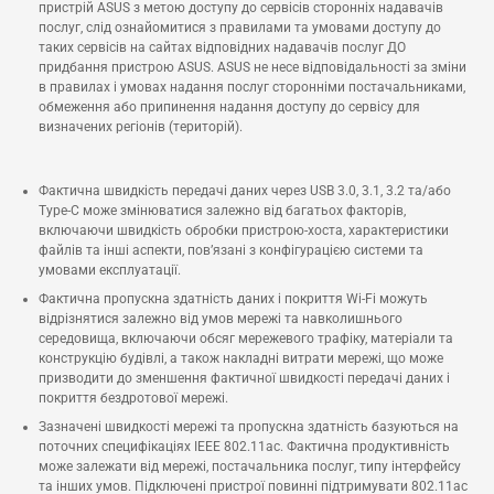
пристрій ASUS з метою доступу до сервісів сторонніх надавачів
послуг, слід ознайомитися з правилами та умовами доступу до
таких сервісів на сайтах відповідних надавачів послуг ДО
придбання пристрою ASUS. ASUS не несе відповідальності за зміни
в правилах і умовах надання послуг сторонніми постачальниками,
обмеження або припинення надання доступу до сервісу для
визначених регіонів (територій).
Фактична швидкість передачі даних через USB 3.0, 3.1, 3.2 та/або
Type-C може змінюватися залежно від багатьох факторів,
включаючи швидкість обробки пристрою-хоста, характеристики
файлів та інші аспекти, пов’язані з конфігурацією системи та
умовами експлуатації.
Фактична пропускна здатність даних і покриття Wi-Fi можуть
відрізнятися залежно від умов мережі та навколишнього
середовища, включаючи обсяг мережевого трафіку, матеріали та
конструкцію будівлі, а також накладні витрати мережі, що може
призводити до зменшення фактичної швидкості передачі даних і
покриття бездротової мережі.
Зазначені швидкості мережі та пропускна здатність базуються на
поточних специфікаціях IEEE 802.11ac. Фактична продуктивність
може залежати від мережі, постачальника послуг, типу інтерфейсу
та інших умов. Підключені пристрої повинні підтримувати 802.11ac