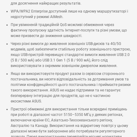
для досягнення найкращих результатів.
WPA/WPA2 Enterprise доступний лише на одному маршрутизаторі і
недоступний у режимі AiMesh.
При увімкненій традиційній QoS можливі обмеження через
фактичну пропускну здатність Інтернет-послуги та різні умови, що
може призвести до зниження швидкості.
Через різні вимоги до живлення зовнішніх USB-дисків та 4G/5G
модемів, щоб забезпечити стабільну роботу зовнішнього пристрою,
якщо USB-пристрій перевищує стандартні вимоги живлення USB 2.0
(5 В / 500 мА) або USB 3.1 Gen 1 (5 В / 900 мА), його слід
використовувати з окремим зовнішнім джерелом живлення.
Якщо ви використовуєте продукт разом із сервісом стороннього
постачальника, ви несете відповідальність за дотримання умов та
політики конфіденційності цього постачальника і приймаєте ризики
такого використання. ASUS не надає підтримки та не гарантує
безперервну інтеграцію для продуктів, що не є частиною
екосистеми ASUS.
Пристрої обмежені для використання тільки всередині приміщень
при роботі в діапазоні частот 5150–5350 МГц у деяких регіонах,
включаючи країни ЄС, Азіатсько-Тихоокеанського регіону,
Австралію та Канаду. Використання на відкритому повітрі у цьому
діапазоні може бути заборонене або потребувати регуляторного
дозволу. Перед використанням перевіряйте місцеві нормативи.