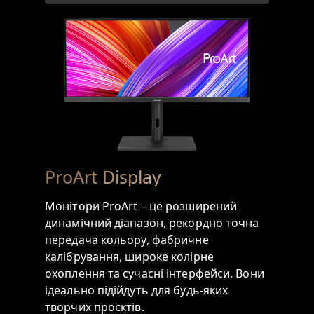
Omniverse
для
авторів
контенту
ProArt Display
Монітори ProArt – це розширений
динамічний діапазон, рекордно точна
передача кольору, фабричне
калібрування, широке колірне
охоплення та сучасні інтерфейси. Вони
ідеально підійдуть для будь-яких
творчих проєктів.