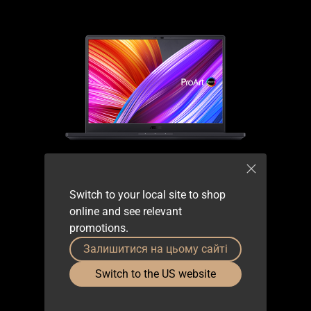
ProArt Studiobook
Перетворіть свої креативні ідеї на
Switch to your local site to shop
реальність за допомогою ноутбука
online and see relevant
ProArt Studiobook. Це функціональний
promotions.
пристрій надасть вам безпрецедентні
Залишитися на цьому сайті
можливості для творчої роботи.
Switch to the US website
Докладніше