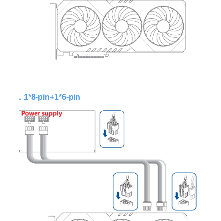
．
1*8-pin+1*6-pin