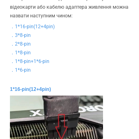
відеокарти або кабелю адаптера живлення можна
назвати наступним чином:
．
1*16-pin(12+4pin)
．
3*8-pin
．
2*8-pin
．
1*8-pin
．
1*8-pin+1*6-pin
．
1*6-pin
1*16-pin(12+4pin)