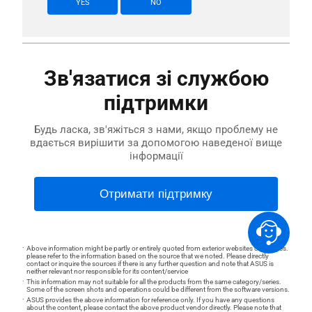
YES
NO
Зв'язатися зі службою
підтримки
Будь ласка, зв'яжіться з нами, якщо проблему не
вдається вирішити за допомогою наведеної вище
інформації
Отримати підтримку
Above information might be partly or entirely quoted from exterior websites or sources.
please refer to the information based on the source that we noted. Please directly
contact or inquire the sources if there is any further question and note that ASUS is
neither relevant nor responsible for its content/service
This information may not suitable for all the products from the same category/series.
Some of the screen shots and operations could be different from the software versions.
ASUS provides the above information for reference only. If you have any questions
about the content, please contact the above product vendor directly. Please note that