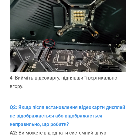
4. Вийміть відеокарту, піднявши її вертикально
вгору.
Q2: Якщо після встановлення відеокарти дисплей
не відображається або відображається
неправильно, що робити?
A2:
Ви можете від'єднати системний шнур