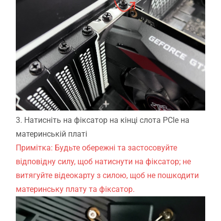
3. Натисніть на фіксатор на кінці слота PCIe на
материнській платі
Примітка: Будьте обережні та застосовуйте
відповідну силу, щоб натиснути на фіксатор; не
витягуйте відеокарту з силою, щоб не пошкодити
материнську плату та фіксатор.