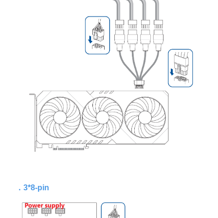
．
3*8-pin