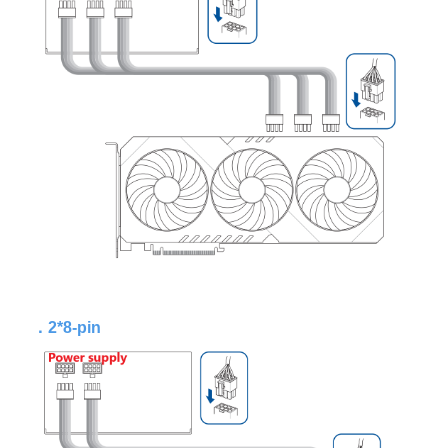
．
2*8-pin