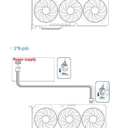
．
1*6-pin