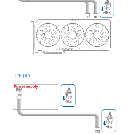
．
1*8-pin