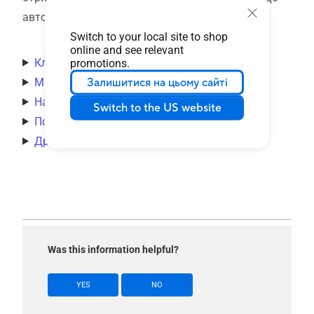
авторизованого сервісного центру ASUS.
Switch to your local site to shop
online and see relevant
Клавіатура
promotions.
Залишитися на цьому сайті
Миша
Навушники/мікрофон
Switch to the US website
Порт
Дріт
Was this information helpful?
YES
NO