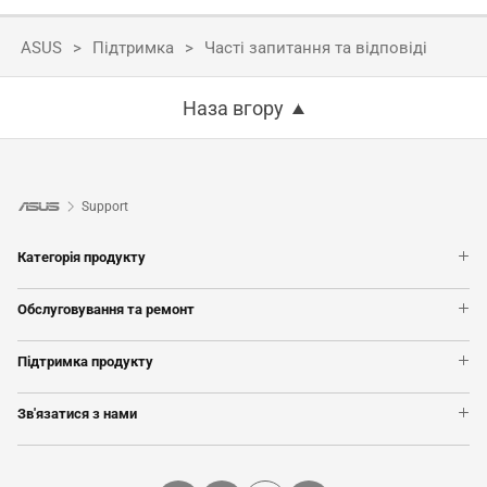
ASUS
Підтримка
Часті запитання та відповіді
Наза вгору
Support
Категорія продукту
Ноутбуки
Обслуговування та ремонт
Смартфони
Запит на ремонт
Материнські плати
Підтримка продукту
Перевірити стан ремонту
Відеокарти
Зареєструвати продукт
Монітори
Зв'язатися з нами
Навчальні відео
Настільні ПК
Гаряча лінія
Показати усі продукти
Надіслати звернення