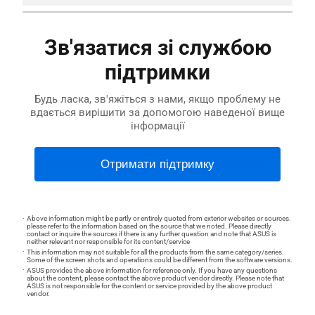
Зв'язатися зі службою
підтримки
Будь ласка, зв'яжіться з нами, якщо проблему не
вдається вирішити за допомогою наведеної вище
інформації
Отримати підтримку
Above information might be partly or entirely quoted from exterior websites or sources.
please refer to the information based on the source that we noted. Please directly
contact or inquire the sources if there is any further question and note that ASUS is
neither relevant nor responsible for its content/service
This information may not suitable for all the products from the same category/series.
Some of the screen shots and operations could be different from the software versions.
ASUS provides the above information for reference only. If you have any questions
about the content, please contact the above product vendor directly. Please note that
ASUS is not responsible for the content or service provided by the above product
vendor.