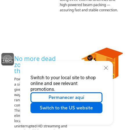
high-powered beam-packing —
assuring fast and stable connection.
No more dead
zones with 150%
the coverage!
Switch to your local site to shop
Powerful two-way transmission and
online and see relevant
a signal-boosting high-gain design
promotions.
give the PCE-AC68 improved two-
way transmission that extends Wi-Fi
Permanecer aquí
range and coverage by up to 150%
compared to generic client devices.
Switch to the US website
This extended reach means the
elimination of dead spots at any
location, offering fast and
uninterrupted HD streaming and