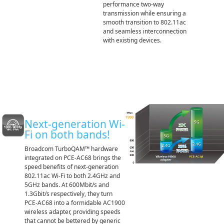
performance two-way
transmission while ensuring a
smooth transition to 802.11ac
and seamless interconnection
with existing devices.
Next-generation Wi-
Fi on both bands!
Broadcom TurboQAM™ hardware
integrated on PCE-AC68 brings the
speed benefits of next-generation
802.11ac Wi-Fi to both 2.4GHz and
5GHz bands. At 600Mbit/s and
1.3Gbit/s respectively, they turn
PCE-AC68 into a formidable AC1900
wireless adapter, providing speeds
that cannot be bettered by generic