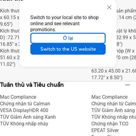
Kích thước sản phẩm (W x H x D) :72.71
Kích thước sản phẩm
Switch to your local site to shop
x 60.15 x 24.50 cm (28.63" x 23.68" x
x 47.18 x 21.14 cm (
online and see relevant
9.65")
8.32")
promotions.
Kích thước vật lý không kèmkệ (W x H x
Kích thước vật lý kh
D) :72.71 x 42.81 x 6.77 cm (28.63" x
D) :53.97 x 32.99 x 
Ở lại
16.85" x 2.67")
12.99" x 2.08")
Switch to the US website
Kích thước hộp (W x H x D) :84.00 x
Kích thước hộp (W x 
51.60 x 28.00 cm (33.07" x 20.31" x
43.50 x 15.70 cm (28
11.02")
6.18")
63.20 x 45.00 x 21.6
17.72" x 8.50")
Tuân thủ và Tiêu chuẩn
Mac Compliance
Mac Compliance
Chứng nhận từ Calman
Chứng nhận từ Cal
VESA DisplayHDR 400
TÜV Giảm Ánh sáng
TÜV Giảm Ánh sáng Xanh
TÜV Không nhấp nh
TÜV Không nhấp nháy
Chứng nhận TCO
EPEAT Silver