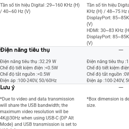
Tần số tín hiệu Digital :29~160 KHz (H)
Tần số tín hiệu Digi
/ 40~60 Hz (V)
KHz (H) / 48~75 Hz 
DisplayPort: 85~85K
(V)
HDMI: 30~83 KHz (H
DisplayPort: 85~85K
(V)
Điện năng tiêu thụ
Điện năng tiêu thụ :32.29 W
Điện năng tiêu thụ :
Chế độ tiết kiệm điện :<0.5W
Chế độ tiết kiệm điệ
Chế độ tắt nguồn :<0.5W
Chế độ tắt nguồn :0
Điện áp :100-240V, 50/60Hz
Điện áp :100-240V, 
Lưu ý
*Due to video and data transmission
*Box dimension is d
will share the USB bandwidth; the
size.
maximum video resolution will be
4K@30Hz when using USB-C (DP Alt
Mode) and USB transmission is set to