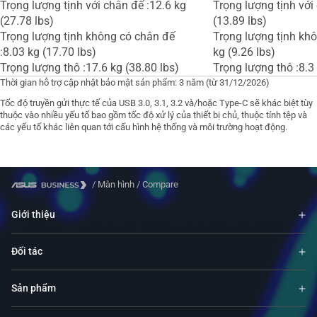
Trọng lượng tịnh với chân đế :12.6 kg
Trọng lượng tịnh với
(27.78 lbs)
(13.89 lbs)
Trọng lượng tịnh không có chân đế
Trọng lượng tịnh khô
:8.03 kg (17.70 lbs)
kg (9.26 lbs)
Trọng lượng thô :17.6 kg (38.80 lbs)
Trọng lượng thô :8.3 
Thời gian hỗ trợ cập nhật bảo mật sản phẩm: 3 năm (từ 31/12/2026)
Tốc độ truyền gửi thực tế của USB 3.0, 3.1, 3.2 và/hoặc Type-C sẽ khác biệt tùy
thuộc vào nhiều yếu tố bao gồm tốc độ xử lý của thiết bị chủ, thuộc tính tệp và
các yếu tố khác liên quan tới cấu hình hệ thống và môi trường hoạt động.
/
Màn hình
/
Compare
Giới thiệu
Đối tác
Sản phẩm