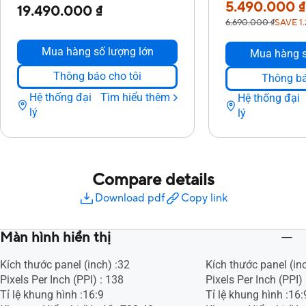
5.490.000 ₫
19.490.000 ₫
6.690.000 ₫
SAVE 1
Mua hàng số lượng lớn
Mua hàng s
Thông báo cho tôi
Thông bá
Hệ thống đại
Tìm hiểu thêm
Hệ thống đại
lý
lý
Compare details
Download pdf
Copy link
Màn hình hiển thị
Kích thước panel (inch) :32
Kích thước panel (inc
Pixels Per Inch (PPI) : 138
Pixels Per Inch (PPI) 
Tỉ lệ khung hình :16:9
Tỉ lệ khung hình :16: