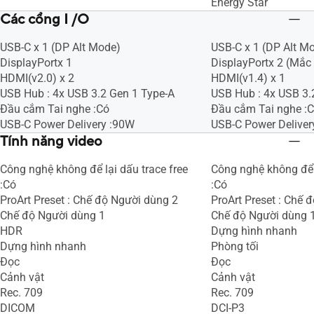
Energy Star
Các cổng I /O
USB-C x 1 (DP Alt Mode)
USB-C x 1 (DP Alt M
DisplayPortx 1
DisplayPortx 2 (Mắc 
HDMI(v2.0) x 2
HDMI(v1.4) x 1
USB Hub : 4x USB 3.2 Gen 1 Type-A
USB Hub : 4x USB 3.
Đầu cắm Tai nghe :Có
Đầu cắm Tai nghe :
USB-C Power Delivery :90W
USB-C Power Deliver
Tính năng video
Công nghệ không để lại dấu trace free
Công nghệ không để l
:Có
:Có
ProArt Preset : Chế độ Người dùng 2
ProArt Preset : Chế 
Chế độ Người dùng 1
Chế độ Người dùng 
HDR
Dựng hình nhanh
Dựng hình nhanh
Phòng tối
Đọc
Đọc
Cảnh vật
Cảnh vật
Rec. 709
Rec. 709
DICOM
DCI-P3