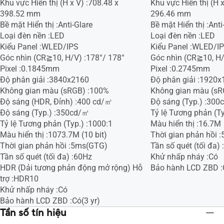
Khu vực Hiển thị (H x V) :708.48 x
Khu vực Hiển thị (H x
398.52 mm
296.46 mm
Bề mặt Hiển thị :Anti-Glare
Bề mặt Hiển thị :Anti
Loại đèn nền :LED
Loại đèn nền :LED
Kiểu Panel :WLED/IPS
Kiểu Panel :WLED/I
Góc nhìn (CR≧10, H/V) :178°/ 178°
Góc nhìn (CR≧10, H/
Pixel :0.1845mm
Pixel :0.2745mm
Độ phân giải :3840x2160
Độ phân giải :1920
Không gian màu (sRGB) :100%
Không gian màu (sR
Độ sáng (HDR, Đỉnh) :400 cd/㎡
Độ sáng (Typ.) :30
Độ sáng (Typ.) :350cd/㎡
Tỷ lệ Tương phản (Ty
Tỷ lệ Tương phản (Typ.) :1000:1
Màu hiển thị :16.7M
Màu hiển thị :1073.7M (10 bit)
Thời gian phản hồi 
Thời gian phản hồi :5ms(GTG)
Tần số quét (tối đa)
Tần số quét (tối đa) :60Hz
Khử nhấp nháy :Có
HDR (Dải tương phản động mở rộng) Hỗ
Bảo hành LCD ZBD :C
trợ :HDR10
Khử nhấp nháy :Có
Bảo hành LCD ZBD :Có(3 yr)
Tần số tín hiệu