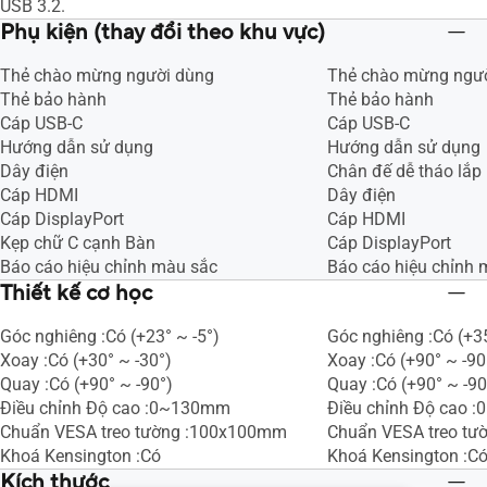
USB 3.2.
Phụ kiện (thay đổi theo khu vực)
Thẻ chào mừng người dùng
Thẻ chào mừng ngư
Thẻ bảo hành
Thẻ bảo hành
Cáp USB-C
Cáp USB-C
Hướng dẫn sử dụng
Hướng dẫn sử dụng
Dây điện
Chân đế dễ tháo lắp
Cáp HDMI
Dây điện
Cáp DisplayPort
Cáp HDMI
Kẹp chữ C cạnh Bàn
Cáp DisplayPort
Báo cáo hiệu chỉnh màu sắc
Báo cáo hiệu chỉnh 
Thiết kế cơ học
Góc nghiêng :Có (+23° ~ -5°)
Góc nghiêng :Có (+35
Xoay :Có (+30° ~ -30°)
Xoay :Có (+90° ~ -90
Quay :Có (+90° ~ -90°)
Quay :Có (+90° ~ -90
Điều chỉnh Độ cao :0~130mm
Điều chỉnh Độ cao 
Chuẩn VESA treo tường :100x100mm
Chuẩn VESA treo t
Khoá Kensington :Có
Khoá Kensington :C
Kích thước