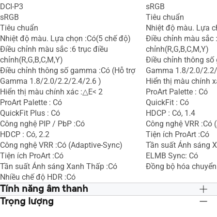
DCI-P3
sRGB
sRGB
Tiêu chuẩn
Tiêu chuẩn
Nhiệt độ màu. Lựa c
Nhiệt độ màu. Lựa chọn :Có(5 chế độ)
Điều chỉnh màu sắc :
Điều chỉnh màu sắc :6 trục điều
chỉnh(R,G,B,C,M,Y)
chỉnh(R,G,B,C,M,Y)
Điều chỉnh thông số
Điều chỉnh thông số gamma :Có (Hỗ trợ
Gamma 1.8/2.0/2.2/
Gamma 1.8/2.0/2.2/2.4/2.6 )
Hiển thị màu chính x
Hiển thị màu chính xác :△E< 2
ProArt Palette : Có
ProArt Palette : Có
QuickFit : Có
QuickFit Plus : Có
HDCP : Có, 1.4
Công nghệ PIP / PbP :Có
Công nghệ VRR :Có (
HDCP : Có, 2.2
Tiện ích ProArt :Có
Công nghệ VRR :Có (Adaptive-Sync)
Tần suất Ánh sáng 
Tiện ích ProArt :Có
ELMB Sync: Có
Tần suất Ánh sáng Xanh Thấp :Có
Đồng bộ hóa chuyển
Nhiều chế độ HDR :Có
Tính năng âm thanh
Trọng lượng
Loa :Có(2Wx2)
Loa :Có(2Wx2)