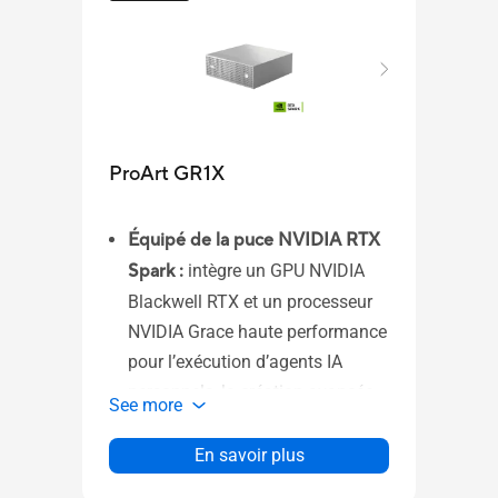
ASU
ProArt GR1X
MTS
ASUS
Équipé de la puce NVIDIA RTX
Socle
Spark :
intègre un GPU NVIDIA
l’inc
Blackwell RTX et un processeur
haute
NVIDIA Grace haute performance
tripo
pour l’exécution d’agents IA
See 
personnels, la création avancée
See more
et les jeux vidéo.​
Conception thermique d’élite :
En savoir plus
système de refroidissement