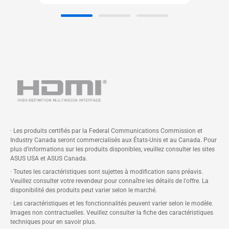
sophistiqué garantissant une
stabilité durable et à toute
épreuve pour les tâches
professionnelles de longue durée.
Mémoire unifiée haut débit :
équipé d’une mémoire unifiée
pouvant atteindre 128 Go.
Format compact :
offre une
puissance remarquable dans un
· Les produits certifiés par la Federal Communications Commission et
boîtier compact de 150 x 150 x
Industry Canada seront commercialisés aux États-Unis et au Canada. Pour
51 mm qui s'intègre partout,
plus d'informations sur les produits disponibles, veuillez consulter les sites
ASUS USA et ASUS Canada.
permettant de traiter sans effort
· Toutes les caractéristiques sont sujettes à modification sans préavis.
des tâches d'IA exigeantes et des
Veuillez consulter votre revendeur pour connaître les détails de l'offre. La
rendus 3D complexes à partir
disponibilité des produits peut varier selon le marché.
d'un appareil qui tient dans la
· Les caractéristiques et les fonctionnalités peuvent varier selon le modèle.
Images non contractuelles. Veuillez consulter la fiche des caractéristiques
paume de votre main.
techniques pour en savoir plus.