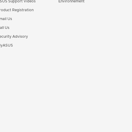
SUS Support Videos
Environnement
roduct Registration
mail Us
all Us
ecurity Advisory
yASUS