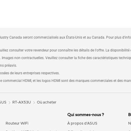
ustry Canada seront commercialisés aux États-Unis et au Canada. Pour plus d'inform
illez consulter votre revendeur pour connaître les détails de l'offre. La disponibilité
e. Images non contractuelles. Veuillez consulter la fiche des caractéristiques techni
ans préavis.
ées de leurs entreprises respectives.
lage commercial HDMI, et les logos HDMI sont des marques commerciales et des mar
ASUS
RT-AX53U
Où acheter
Qui sommes-nous ?
B
Routeur WiFi
À propos d'ASUS
N