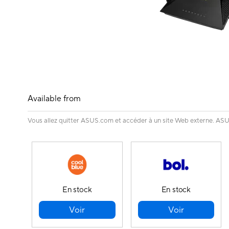
Available from
Vous allez quitter ASUS.com et accéder à un site Web externe. ASUS 
En stock
En stock
Voir
Voir