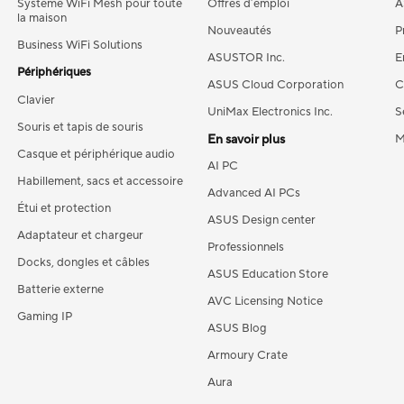
Système WiFi Mesh pour toute
Offres d´emploi
A
la maison
Nouveautés
P
Business WiFi Solutions
ASUSTOR Inc.
E
Périphériques
ASUS Cloud Corporation
C
Clavier
UniMax Electronics Inc.
S
Souris et tapis de souris
En savoir plus
M
Casque et périphérique audio
AI PC
Habillement, sacs et accessoire
Advanced AI PCs
Étui et protection
ASUS Design center
Adaptateur et chargeur
Professionnels
Docks, dongles et câbles
ASUS Education Store
Batterie externe
AVC Licensing Notice
Gaming IP
ASUS Blog
Armoury Crate
Aura