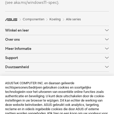
(see aka.ms/windows11-spec).
Componenten
Koeling
Alle series
Winkel en leer
Over ons
Meer Informatie
Support
Duurzaamheid
Krijg de laatste aanbiedingen en meer
ASUSTeK COMPUTER INC. en daaraan gelieerde
rechtspersonen/bedrijven gebruiken cookies en soortgelijke
Aanmelden
technologieën voor het uitvoeren van essentiële online functies zoals
authenticatie en beveiliging. U kunt deze uitschakelen door de cookie-
instellingen in uw browser te wijzigen. Dit kan echter de werking van
deze website beïnvloeden. ASUS gebruikt ook analytics, targeting,
reclame en in video's ingebedde cookies die door ASUS of externe
partijen worden aangeboden. Klik hier op een knop om uw voorkeur voor