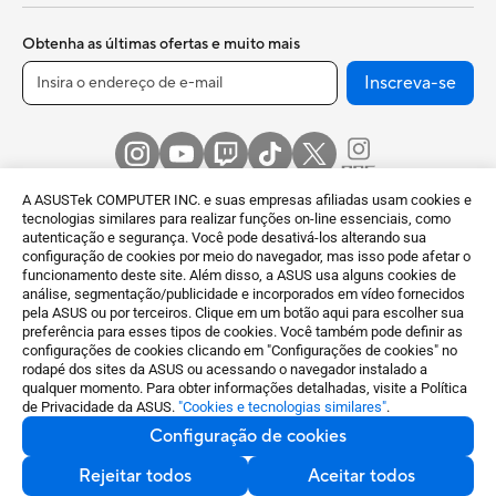
Obtenha as últimas ofertas e muito mais
Inscreva-se
A ASUSTek COMPUTER INC. e suas empresas afiliadas usam cookies e
tecnologias similares para realizar funções on-line essenciais, como
autenticação e segurança. Você pode desativá-los alterando sua
configuração de cookies por meio do navegador, mas isso pode afetar o
funcionamento deste site. Além disso, a ASUS usa alguns cookies de
Brazil / Português
análise, segmentação/publicidade e incorporados em vídeo fornecidos
pela ASUS ou por terceiros. Clique em um botão aqui para escolher sua
preferência para esses tipos de cookies. Você também pode definir as
©ASUSTeK Computer Inc. Todos os direitos reservados. | ACBZ
configurações de cookies clicando em "Configurações de cookies" no
Imp. e Com. Ltda. CNPJ: 09.509.531/0009-36 - V AC Norte, KM
rodapé dos sites da ASUS ou acessando o navegador instalado a
38 nº 420 - Empresarial Gato Preto – Cajamar SP - 07789-100
qualquer momento. Para obter informações detalhadas, visite a Política
de Privacidade da ASUS.
"Cookies e tecnologias similares"
.
Aviso de Termos de Uso
Política de Privacidade
Configuração de cookies
Configuração de cookies
Rejeitar todos
Aceitar todos