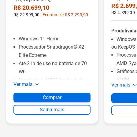
Preço a partir de:
R$ 2.699
R$ 20.699,10
R$ 4.899,00
R$ 22.999,00
Economize R$ 2.299,90
⠀
Produtivida
Windows 11 Home
Windows
Processador Snapdragon
®
X2
ou KeepOS
Processa
Elite Extreme
AMD Ryze
Até 21h de uso na bateria de 70
Gráficos
Wh
610M
O mais leve ASUS Zenbook de
Ver mais
Ver mais
Memória 
16": somente 1,2 kg
LPDDR5
Ceraluminum™: 30% mais leve e
Comprar
Armazena
3X mais forte que alumínio
Saiba mais
Tela de 15
Tela ASUS Lumina OLED 2.8K de
NanoEdge
16", 120 Hz, 16:10, até 1.100 nits
Abertura 
Memória RAM de 24 GB