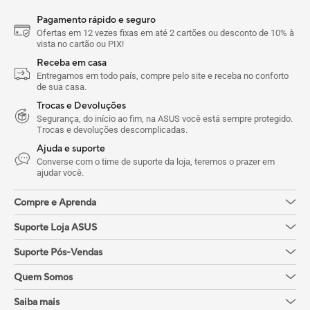
Cancelam
LPDDR5X
Webcam 
Armazenamento de 512 GB SSD
Pagamento rápido e seguro
Ofertas em 12 vezes fixas em até 2 cartões ou desconto de 10% à
privacid
PCIe
®
4.0
vista no cartão ou PIX!
Resistênc
6 alto-falantes (2 tweeters + 4
Receba em casa
nível mili
woofers)
Entregamos em todo país, compre pelo site e receba no conforto
de sua casa.
Conectividade completa com 2x
Trocas e Devoluções
USB4
®
e leitor de cartão SD
Segurança, do início ao fim, na ASUS você está sempre protegido.
Trocas e devoluções descomplicadas.
Ajuda e suporte
Converse com o time de suporte da loja, teremos o prazer em
ajudar você.
Compre e Aprenda
Suporte Loja ASUS
Suporte Pós-Vendas
Quem Somos
Saiba mais