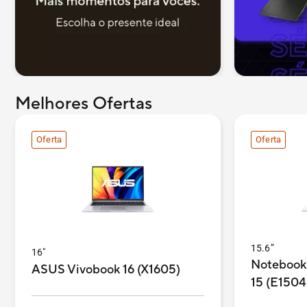
Melhores Ofertas
Oferta
Oferta
15.6”
16"
Notebook
ASUS Vivobook 16 (X1605)
15 (E150