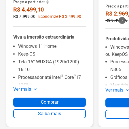
Preço a partir de:
Preço a parti
R$ 4.499,10
R$ 2.969
R$ 7.999,00
Economize R$ 3.499,90
R$ 5.499,00
Viva a imersão extraordinária
Produtivida
Windows 11 Home
Windows
Keep-OS
ou KeepOS
Tela 16” WUXGA (1920x1200)
Processa
16:10
N305
®
™
Processador até Intel
Core
i7
Gráficos
1355U
Memória
Ver mais
Ver mais
®
Placa de Vídeo Intel
UHD
Armazen
®
®
Graphics ou Intel
Iris
Xe
Tela de 1
Comprar
Memória RAM de 8 GB ou 16 GB
60 Hz, N
Saiba mais
Armazenamento de até 1 TB
Resistênc
Proteção Antibacteriana ASUS
nível mili