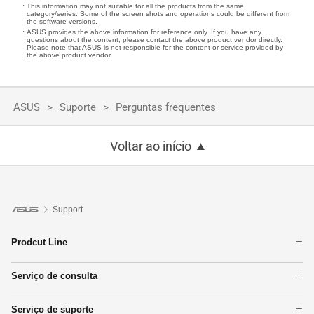
This information may not suitable for all the products from the same
category/series. Some of the screen shots and operations could be different from
the software versions.
ASUS provides the above information for reference only. If you have any
questions about the content, please contact the above product vendor directly.
Please note that ASUS is not responsible for the content or service provided by
the above product vendor.
ASUS
Suporte
Perguntas frequentes
Voltar ao início
Support
Prodcut Line
Smartphones
Serviço de consulta
Notebooks
Verifique o status do reparo
Placas-mãe
Serviço de suporte
Encontrar locais de serviço
Monitores