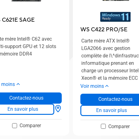
 C621E SAGE
WS C422 PRO/SE
te mère Intel® C62 avec
Carte mère ATX Intel®
ti-support GPU et 12 slots
LGA2066 avec gestion
 mémoire DDR4
complète de l\^dinfrastruc
informatique prenant en
charge un processeur Inte
Xeon® et la mémoire ECC
r moins
Voir moins
Contactez-nous
Contactez-nous
En savoir plus
En savoir plus
Comparer
Comparer