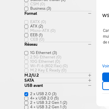
CSM
(0)
Business
(3)
Format
WS
EATX
(0)
ATX
(2)
Car
Micro-ATX
(0)
EEB
(1)
mul
CEB
(0)
de
Réseau
1G Ethernet
(3)
2.5G Ethernet
(0)
10G Ethernet
(0)
Wi-Fi 6 (802.11ax)
(0)
Voi
M.2 Key E Ready
(0)
M.2/U.2
SATA
USB avant
2 x USB 2.0
(3)
4+ x USB 2.0
(5)
2 + USB 3.2 Gen 1
(2)
4 + USB 3.2 Gen 1
(1)