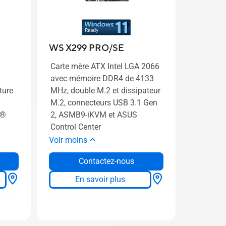
WS X299 PRO/SE
Carte mère ATX Intel LGA 2066
avec mémoire DDR4 de 4133
ture
MHz, double M.2 et dissipateur
M.2, connecteurs USB 3.1 Gen
l®
2, ASMB9-iKVM et ASUS
Control Center
Voir moins
Contactez-nous
En savoir plus