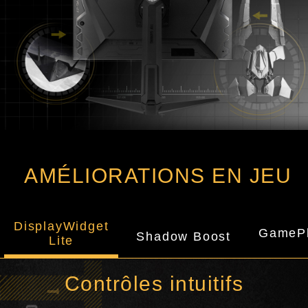
AMÉLIORATIONS EN JEU
DisplayWidget
GameP
Shadow Boost
Lite
Contrôles intuitifs