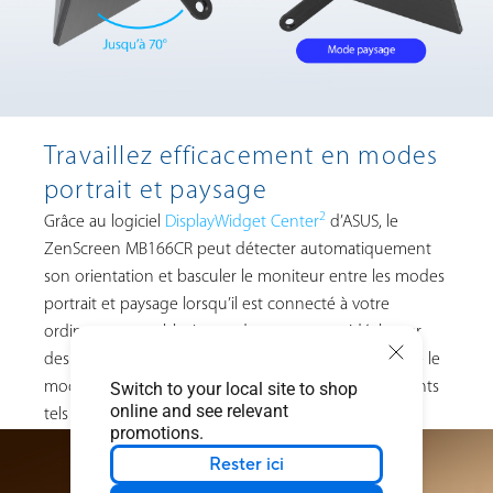
Travaillez efficacement en modes
portrait et paysage
2
Grâce au logiciel
DisplayWidget Center
d’ASUS, le
ZenScreen MB166CR peut détecter automatiquement
son orientation et basculer le moniteur entre les modes
portrait et paysage lorsqu’il est connecté à votre
ordinateur portable. Le mode paysage est idéal pour
des présentations et des feuilles de calcul, tandis que le
Switch to your local site to shop
mode Portrait vous donne une vue parfaite d’éléments
online and see relevant
tels que des documents, des livres ou des sites Web.
promotions.
Rester ici