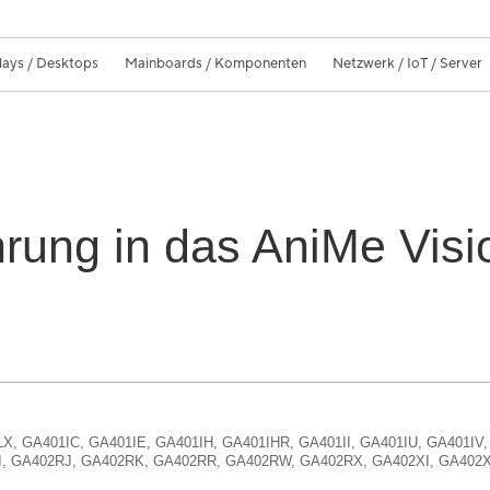
lays / Desktops
Mainboards / Komponenten
Netzwerk / IoT / Server
rung in das AniMe Visi
LX, GA401IC, GA401IE, GA401IH, GA401IHR, GA401II, GA401IU, GA401
, GA402RJ, GA402RK, GA402RR, GA402RW, GA402RX, GA402XI, GA402XU
ROG Zephyrus G14 2022 GA402