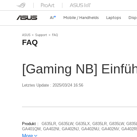
AI
Mobile / Handhelds
Laptops
Disp
ASUS
Support
FAQ
FAQ
[Gaming NB] Einfüh
Letztes Update : 2025/03/24 16:56
Produkt
G635LR, G635LW, G635LX, G835LR, G835LW, G835
GA401QM, GA402NI, GA402NJ, GA402NU, GA402NV, GA402RI
G635, ROG Strix SCAR 18 (2025) G835, ROG Zephyrus G14, 
More