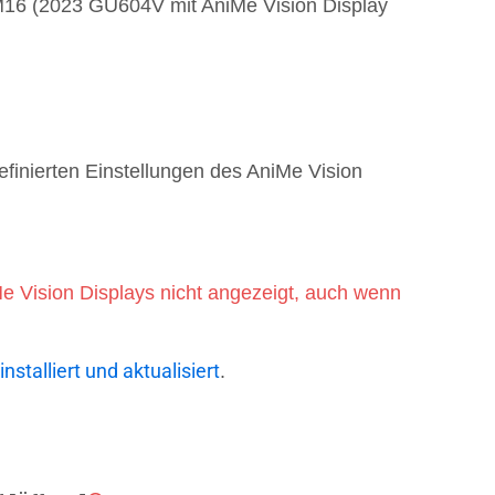
M16 (2023 GU604V mit AniMe Vision Display
finierten Einstellungen des AniMe Vision
Me Vision Displays nicht angezeigt, auch wenn
stalliert und aktualisiert
.