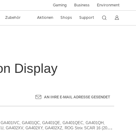
Gaming
Business
Environment
Zubehör
Aktionen
Shops
Support
on Display
AN IHRE E-MAIL ADRESSE GESENDET
IV, GA401IVC, GA401QC, GA401QE, GA401QEC, GA401QH,
, GA402XV, GA402XY, GA402XZ, ROG Strix SCAR 16 (2025)