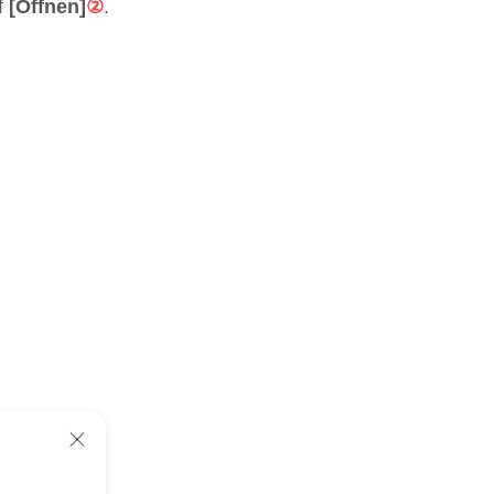
f
[Öffnen]
②
.