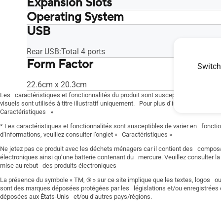
Expansion Slots
Operating System
1 x PCIe 3.0 x16 (x16)
1 x PCIe 3.
USB
Windows 10 64bit
Windows 1
Rear USB:Total 4 ports
Form Factor
Switch
22.6cm x 20.3cm
Les caractéristiques et fonctionnalités du produit sont susceptibles de varier
visuels sont utilisés à titre illustratif uniquement. Pour plus d’informations, veui
Caractéristiques »
* Les caractéristiques et fonctionnalités sont susceptibles de varier en foncti
d’informations, veuillez consulter l’onglet « Caractéristiques »
Ne jetez pas ce produit avec les déchets ménagers car il contient des composa
électroniques ainsi qu’une batterie contenant du mercure. Veuillez consulter la
mise au rebut des produits électroniques
La présence du symbole « TM, ® » sur ce site implique que les textes, logos o
sont des marques déposées protégées par les législations et/ou enregistrées
déposées aux États-Unis et/ou d’autres pays/régions.