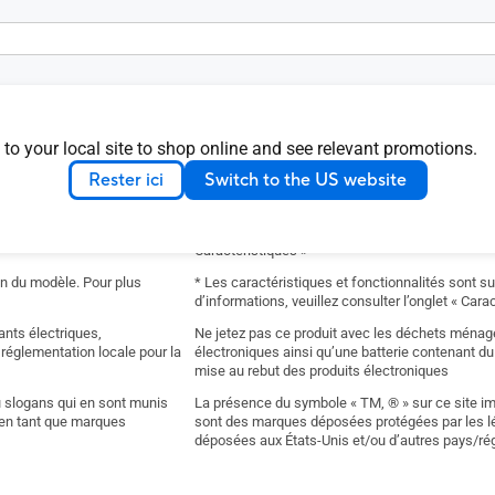
0 x16 (x16)
0 64bit
 to your local site to shop online and see relevant promotions.
Rester ici
Switch to the US website
 en fonction du modèle. Les
Les caractéristiques et fonctionnalités du produ
llez consulter l’onglet «
visuels sont utilisés à titre illustratif uniquement
Caractéristiques »
on du modèle. Pour plus
* Les caractéristiques et fonctionnalités sont s
d’informations, veuillez consulter l’onglet « Cara
nts électriques,
Ne jetez pas ce produit avec les déchets ménage
 réglementation locale pour la
électroniques ainsi qu’une batterie contenant du
mise au rebut des produits électroniques
u slogans qui en sont munis
La présence du symbole « TM, ® » sur ce site im
 en tant que marques
sont des marques déposées protégées par les lé
déposées aux États-Unis et/ou d’autres pays/ré