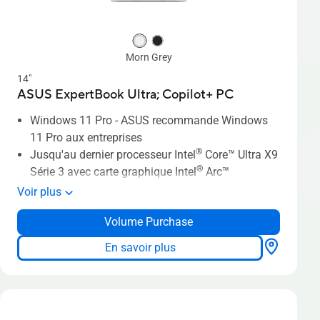
Morn Grey
14"
ASUS ExpertBook Ultra;
Copilot+ PC
Windows 11 Pro - ASUS recommande Windows
11 Pro aux entreprises
®
Jusqu'au dernier processeur Intel
Core™ Ultra X9
®
Série 3 avec carte graphique Intel
Arc™
Jusqu'à 50 TOPS de performance NPU
Voir plus
Jusqu'à un écran OLED Tandem 3K de 14
Volume Purchase
pouces avec une luminosité HDR de 1400 nits
Conception entièrement métallique premium, à
En savoir plus
partir de 0,99 kg et 10,9 mm d'épaisseur
Durabilité 9H grâce à la technologie Nano
Céramique
Le système de refroidissement à double