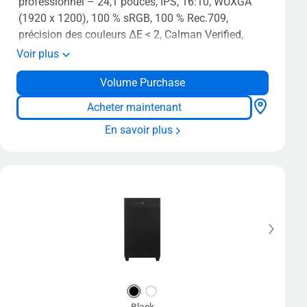
professionnel – 24,1 pouces, IPS, 16:10, WUXGA
(1920 x 1200), 100 % sRGB, 100 % Rec.709,
précision des couleurs ΔE < 2, Calman Verified,
dock USB-C, RJ45, 75Hz, HDR-10, support
Voir plus
ergonomique
Volume Purchase
Acheter maintenant
En savoir plus
Black