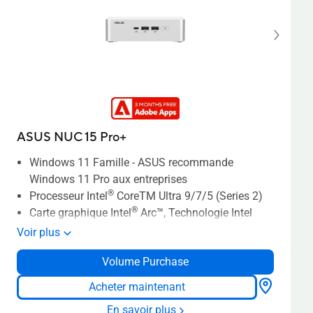
ventilateur ASUS ExpertCool Pro offre jusqu'à 50
W de performance TDP
Sécurité de niveau entreprise conforme à la
norme NIST SP 800-193
ASUS NUC 15 Pro+
Windows 11 Famille - ASUS recommande
Windows 11 Pro aux entreprises
®
Processeur Intel
CoreTM Ultra 9/7/5 (Series 2)
®
Carte graphique Intel
Arc™, Technologie Intel
®
vPro
Voir plus
Slots SODIMM à double canal jusqu'à DDR5-
Volume Purchase
6400, 1,1V, 96 Go max.
Un slot M.2 22x80 pour SSD NVMe PCIe x4 Gen5,
Acheter maintenant
Un slot M.2 22x42 pour extension PCIe x4 Gen 4
En savoir plus