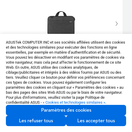
ASUSTek COMPUTER INC et ses sociétés affiliées utilisent des cookies
et des technologies similaires pour exécuter des fonctions en ligne
essentielles, par exemple en matière d’authentification et de sécurité.
ASUS Sleeve 11.6
Vous pouvez les désactiver en modifiant vos paramètres de cookies via
votre navigateur, mais cela peut affecter le fonctionnement de ce site
ASUS Chromebook Sleeve offers a water-repellent
Web. En outre, ASUS utilise des cookies analytiques, de
exterior, water-resistant zipper and a quick-access
ciblage/publicitaires et intégrés à des vidéos fournis par ASUS ou des
tiers. Veuillez cliquer ce bouton pour définir vos préférences concernant
front pocket, plus inner straps and an adjustable
ces types de cookies. Vous pouvez également configurer les
buckle for ease of use.
paramètres des cookies en cliquant sur « Paramètres des cookies » au
bas des pages des sites Web ASUS ou par le biais de votre navigateur.
Volume Purchase
Pour plus d'informations, veuillez visiter la page Politique de
confidentialité ASUS -
« Cookies et technologies similaires »
.
En savoir plus
Paramètres des cookies
Les refuser tous
Les accepter tous
Nous contacter
En voir plus