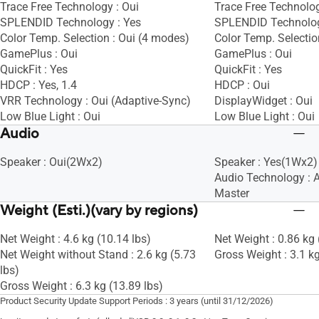
Trace Free Technology : Oui
Trace Free Technolog
SPLENDID Technology : Yes
SPLENDID Technolog
Color Temp. Selection : Oui (4 modes)
Color Temp. Selectio
GamePlus : Oui
GamePlus : Oui
QuickFit : Yes
QuickFit : Yes
HDCP : Yes, 1.4
HDCP : Oui
VRR Technology : Oui (Adaptive-Sync)
DisplayWidget : Oui
Low Blue Light : Oui
Low Blue Light : Oui
Audio
Speaker : Oui(2Wx2)
Speaker : Yes(1Wx2)
Audio Technology : 
Master
Weight (Esti.)(vary by regions)
Net Weight : 4.6 kg (10.14 lbs)
Net Weight : 0.86 kg 
Net Weight without Stand : 2.6 kg (5.73
Gross Weight : 3.1 kg
lbs)
Gross Weight : 6.3 kg (13.89 lbs)
Product Security Update Support Periods : 3 years (until 31/12/2026)