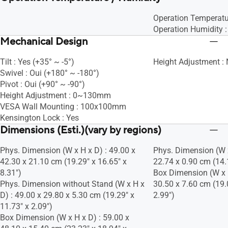
Operation Temperat
Operation Humidity 
Mechanical Design
Tilt : Yes (+35° ~ -5°)
Height Adjustment :
Swivel : Oui (+180° ~ -180°)
Pivot : Oui (+90° ~ -90°)
Height Adjustment : 0~130mm
VESA Wall Mounting : 100x100mm
Kensington Lock : Yes
Dimensions (Esti.)(vary by regions)
Phys. Dimension (W x H x D) : 49.00 x
Phys. Dimension (W x
42.30 x 21.10 cm (19.29" x 16.65" x
22.74 x 0.90 cm (14.1
8.31")
Box Dimension (W x H
Phys. Dimension without Stand (W x H x
30.50 x 7.60 cm (19.
D) : 49.00 x 29.80 x 5.30 cm (19.29" x
2.99")
11.73" x 2.09")
Box Dimension (W x H x D) : 59.00 x