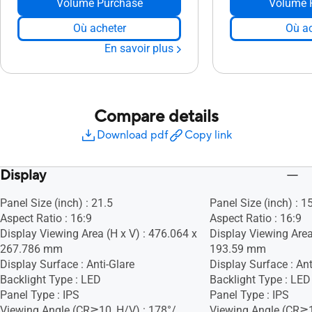
Volume Purchase
Volume 
Où acheter
Où ac
En savoir plus
Compare details
Download pdf
Copy link
Display
Panel Size (inch) : 21.5
Panel Size (inch) : 1
Aspect Ratio : 16:9
Aspect Ratio : 16:9
Display Viewing Area (H x V) : 476.064 x
Display Viewing Area
267.786 mm
193.59 mm
Display Surface : Anti-Glare
Display Surface : Ant
Backlight Type : LED
Backlight Type : LED
Panel Type : IPS
Panel Type : IPS
Viewing Angle (CR≧10, H/V) : 178°/
Viewing Angle (CR≧1