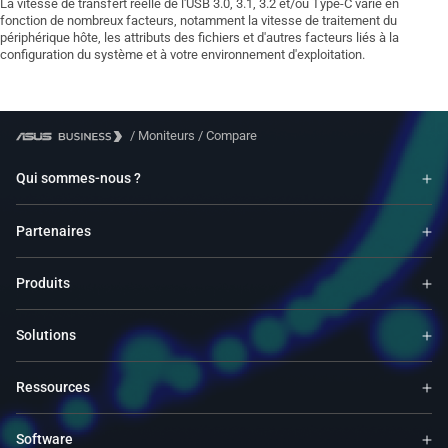
La vitesse de transfert réelle de l'USB 3.0, 3.1, 3.2 et/ou Type-C varie en
fonction de nombreux facteurs, notamment la vitesse de traitement du
périphérique hôte, les attributs des fichiers et d'autres facteurs liés à la
configuration du système et à votre environnement d'exploitation.
/
Moniteurs
/
Compare
Qui sommes-nous ?
Partenaires
Produits
Solutions
Ressources
Software