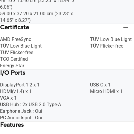
48.10 x 15.40 cm (23.23" x 18.94" x
6.06")
59.00 x 37.20 x 21.00 cm (23.23" x
14.65" x 8.27")
Certificate
AMD FreeSync
TÜV Low Blue Light
TÜV Low Blue Light
TÜV Flicker-free
TÜV Flicker-free
TCO Certified
Energy Star
I/O Ports
DisplayPort 1.2 x 1
USB-C x 1
HDMI(v1.4) x 1
Micro HDMI x 1
VGA x 1
USB Hub : 2x USB 2.0 Type-A
Earphone Jack : Oui
PC Audio Input : Oui
Features