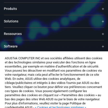
Produits
Solutions
Ressources
Software
ASUSTek COMPUTER INC et ses sociétés affiliées utilisent des cookies
Support
et des technologies similaires pour exécuter des fonctions en ligne
essentielles, par exemple en matière d’authentification et de sécurité.
Vous pouvez les désactiver en modifiant vos paramètres de cookies via
Service & Programs
votre navigateur, mais cela peut affecter le fonctionnement de ce site
Web. En outre, ASUS utilise des cookies analytiques, de
ciblage/publicitaires et intégrés à des vidéos fournis par ASUS ou des
Nous contacter
tiers. Veuillez cliquer ce bouton pour définir vos préférences concernant
ces types de cookies. Vous pouvez également configurer les
paramètres des cookies en cliquant sur « Paramètres des cookies » au
bas des pages des sites Web ASUS ou par le biais de votre navigateur.
Pour plus d'informations, veuillez visiter la page Politique de
confidentialité ASUS -
« Cookies et technologies similaires »
.