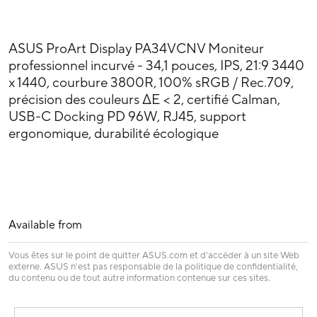
ASUS ProArt Display PA34VCNV Moniteur
professionnel incurvé - 34,1 pouces, IPS, 21:9 3440
x 1440, courbure 3800R, 100% sRGB / Rec.709,
précision des couleurs ΔE < 2, certifié Calman,
USB-C Docking PD 96W, RJ45, support
ergonomique, durabilité écologique
Available from
Vous êtes sur le point de quitter ASUS.com et d'accéder à un site Web
externe. ASUS n'est pas responsable de la politique de confidentialité,
du contenu ou de tout autre information contenue sur ces sites.