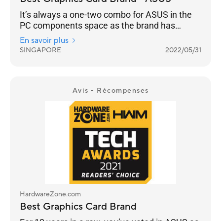
It’s always a one-two combo for ASUS in the
PC components space as the brand has
successfully entrenched itself into the
En savoir plus
Singaporean psyche. So, it’s really no surprise
SINGAPORE
2022/05/31
that ASUS is once again voted Best Graphics
Card Brand. This is a 13-year streak, and if
they continue pushing the boundaries of
performance that gamers crave for, they have
Avis - Récompenses
nothing to worry about.
HardwareZone.com
Best Graphics Card Brand