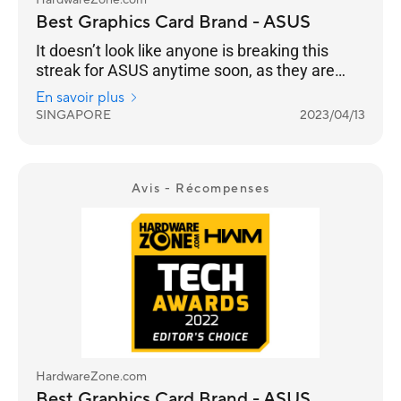
HardwareZone.com
Best Graphics Card Brand - ASUS
It doesn’t look like anyone is breaking this
streak for ASUS anytime soon, as they are
once again your chosen Best Graphics Card
En savoir plus
Brand for 2023, 14 years in a row.
SINGAPORE
2023/04/13
Avis - Récompenses
HardwareZone.com
Best Graphics Card Brand - ASUS