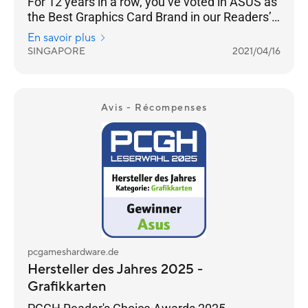
For 12 years in a row, you’ve voted in ASUS as
the Best Graphics Card Brand in our Readers’
Choice category.
En savoir plus
SINGAPORE
2021/04/16
Avis - Récompenses
pcgameshardware.de
Hersteller des Jahres 2025 -
Grafikkarten