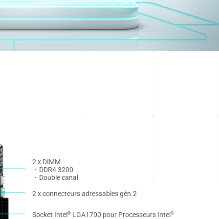
2 x DIMM
・DDR4 3200
・Double canal
2 x connecteurs adressables gén.2
Socket Intel
LGA1700 pour Processeurs Intel
®
®