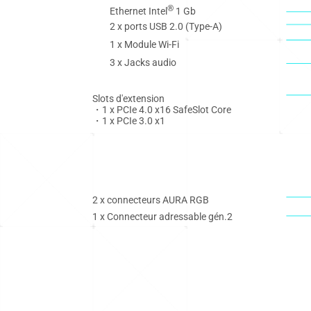
®
Ethernet Intel
1 Gb
2 x ports USB 2.0 (Type-A)
1 x Module Wi-Fi
3 x Jacks audio
Slots d'extension
・1 x PCIe 4.0 x16 SafeSlot Core
・1 x PCIe 3.0 x1
2 x connecteurs AURA RGB
1 x Connecteur adressable gén.2