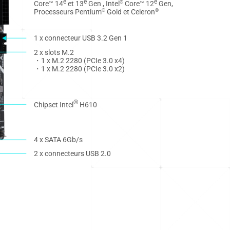
e
e
e
Core™ 14
et 13
Gen , Intel
Core™ 12
Gen,
®
Processeurs Pentium
Gold et Celeron
®
®
1 x connecteur USB 3.2 Gen 1
2 x slots M.2
・1 x M.2 2280 (PCIe 3.0 x4)
・1 x M.2 2280 (PCIe 3.0 x2)
®
Chipset Intel
H610
4 x SATA 6Gb/s
2 x connecteurs USB 2.0