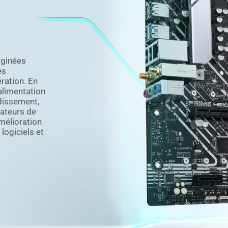
aginées
es
ration. En
alimentation
idissement,
mateurs de
mélioration
logiciels et