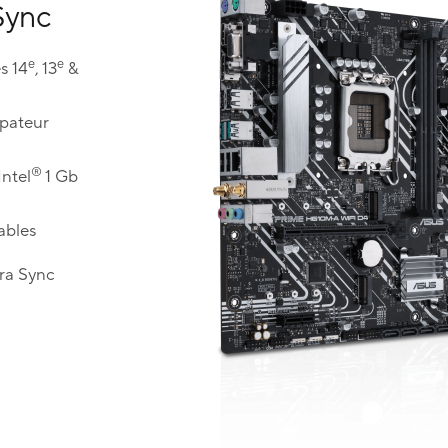
Sync
e
e
s 14
, 13
&
ipateur
®
Intel
1 Gb
ables
ra Sync