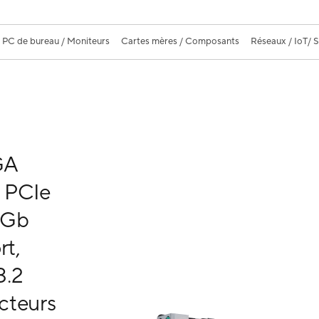
PC de bureau / Moniteurs
Cartes mères / Composants
Réseaux / IoT/ 
GA
 PCIe
 Gb
rt,
3.2
cteurs