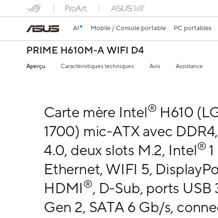
AI
Mobile / Console portable
PC portables
PRIME H610M-A WIFI D4
Aperçu
Caractéristiques techniques
Avis
Assistance
®
Carte mère Intel
H610 (L
1700) mic-ATX avec DDR4,
®
4.0, deux slots M.2, Intel
1
Ethernet, WIFI 5, DisplayPo
®
HDMI
, D-Sub, ports USB 
Gen 2, SATA 6 Gb/s, conne