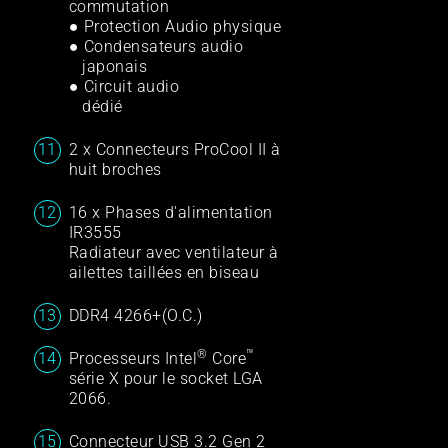
commutation
● Protection Audio physique
● Condensateurs audio
japonais
● Circuit audio
dédié
2 x Connecteurs ProCool II à
huit broches
16 x Phases d'alimentation
IR3555
Radiateur avec ventilateur à
ailettes taillées en biseau
DDR4 4266+(O.C.)
®
™
Processeurs Intel
Core
série X pour le socket LGA
2066.
Connecteur USB 3.2 Gen 2