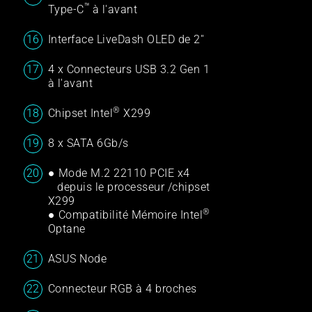
™
Type-C
à l'avant
Interface LiveDash OLED de 2''
4 x Connecteurs USB 3.2 Gen 1
à l'avant
®
Chipset Intel
X299
8 x SATA 6Gb/s
● Mode M.2 22110 PCIE x4
depuis le processeur /chipset
X299
®
● Compatibilité Mémoire Intel
Optane
ASUS Node
Connecteur RGB à 4 broches