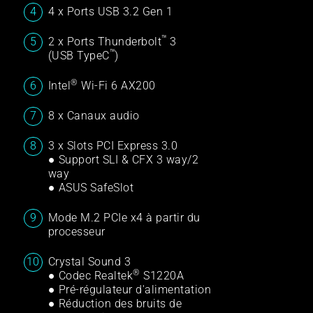
4 x Ports USB 3.2 Gen 1
™
2 x Ports Thunderbolt
3
™
(USB TypeC
)
®
Intel
Wi-Fi 6 AX200
8 x Canaux audio
3 x Slots PCI Express 3.0
● Support SLI & CFX 3 way/2
way
● ASUS SafeSlot
Mode M.2 PCIe x4 à partir du
processeur
Crystal Sound 3
®
● Codec Realtek
S1220A
● Pré-régulateur d'alimentation
● Réduction des bruits de