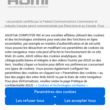
· Les produits certifiés par la Federal Communications Commission et
Industry Canada seront commercialisés aux États-Unis et au Canada. Pour
plus d'informations sur les produits disponibles, veuillez consulter les sites
ASUS USA et ASUS Canada.
ASUSTek COMPUTER INC et ses sociétés affiliées utilisent des cookies
et des technologies similaires pour exécuter des fonctions en ligne
· Toutes les caractéristiques sont sujettes à modification sans préavis.
essentielles, par exemple en matière d’authentification et de sécurité.
Veuillez consulter votre revendeur pour connaître les détails de l'offre. La
Vous pouvez les désactiver en modifiant vos paramètres de cookies via
disponibilité des produits peut varier selon le marché.
votre navigateur, mais cela peut affecter le fonctionnement de ce site
Web. En outre, ASUS utilise des cookies analytiques, de
· Les caractéristiques et les fonctionnalités peuvent varier selon le modèle.
ciblage/publicitaires et intégrés à des vidéos fournis par ASUS ou des
Images non contractuelles. Veuillez consulter la fiche des caractéristiques
tiers. Veuillez cliquer ce bouton pour définir vos préférences concernant
techniques pour en savoir plus.
ces types de cookies. Vous pouvez également configurer les
· Les couleurs et la version des logiciels fournis sujettes à modification sans
paramètres des cookies en cliquant sur « Paramètres des cookies » au
préavis.
bas des pages des sites Web ASUS ou par le biais de votre navigateur.
Pour plus d'informations, veuillez visiter la page Politique de
· Les marques et les noms de produits mentionnés sont des marques
confidentialité ASUS -
« Cookies et technologies similaires »
.
déposées de leurs entreprises respectives.
Paramètres des cookies
· Les termes HDMI, interface multimédia haute définition HDMI et habillage
commercial HDMI, et les logos HDMI sont des marques commerciales et
Les refuser tous
Les accepter tous
des marques déposées de HDMI Licensing Administrator, Inc.