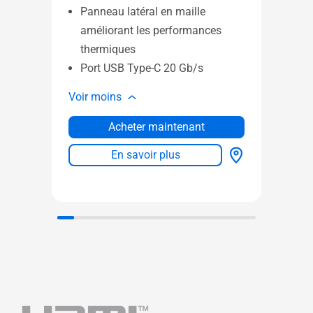
fo
Panneau latéral en maille
Pa
améliorant les performances
vu
thermiques
Po
Port USB Type-C 20 Gb/s
Voir 
Voir moins
Acheter maintenant
En savoir plus