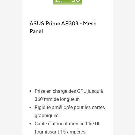
ASUS Prime AP303 - Mesh
ASU
Panel
Temp
Prise en charge des GPU jusqu'à
Pr
360 mm de longueur
36
Rigidité améliorée pour les cartes
Rig
graphiques
gr
Câble d'alimentation certifié UL
Câb
fournissant 15 ampères