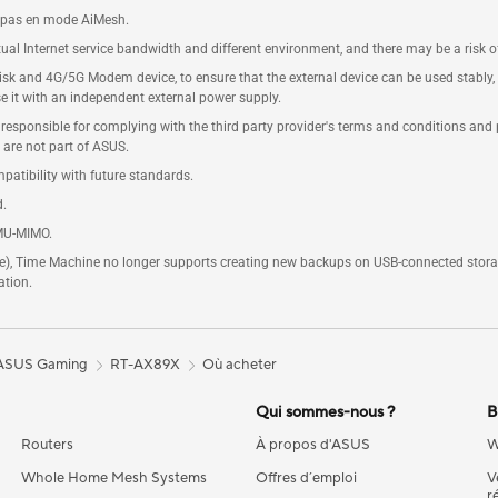
, pas en mode AiMesh.
ctual Internet service bandwidth and different environment, and there may be a risk o
disk and 4G/5G Modem device, to ensure that the external device can be used stably
 it with an independent external power supply.
re responsible for complying with the third party provider's terms and conditions and
 are not part of ASUS.
atibility with future standards.
d.
 MU-MIMO.
), Time Machine no longer supports creating new backups on USB-connected storage
ation.
 ASUS Gaming
RT-AX89X
Où acheter
Qui sommes-nous ?
B
Routers
À propos d'ASUS
W
Whole Home Mesh Systems
Offres d´emploi
V
r