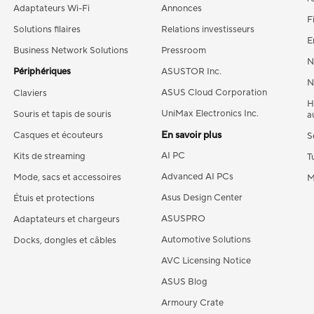
Adaptateurs Wi-Fi
Annonces
F
Solutions filaires
Relations investisseurs
E
Business Network Solutions
Pressroom
N
Périphériques
ASUSTOR Inc.
N
ASUS Cloud Corporation
Claviers
H
UniMax Electronics Inc.
Souris et tapis de souris
a
En savoir plus
Casques et écouteurs
S
AI PC
Kits de streaming
T
Advanced AI PCs
Mode, sacs et accessoires
M
Asus Design Center
Étuis et protections
ASUSPRO
Adaptateurs et chargeurs
Automotive Solutions
Docks, dongles et câbles
AVC Licensing Notice
ASUS Blog
Armoury Crate