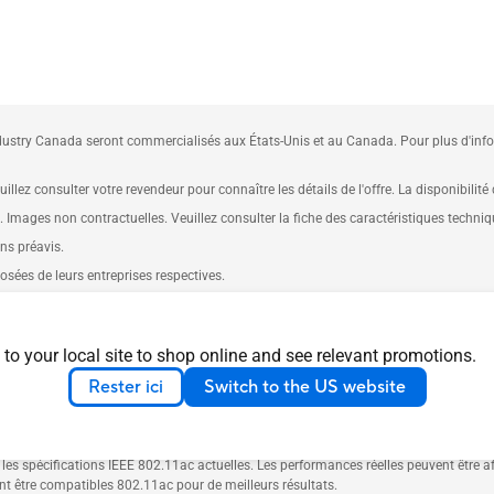
ustry Canada seront commercialisés aux États-Unis et au Canada. Pour plus d'inform
illez consulter votre revendeur pour connaître les détails de l'offre. La disponibilité
e. Images non contractuelles. Veuillez consulter la fiche des caractéristiques techni
ans préavis.
ées de leurs entreprises respectives.
lage commercial HDMI, et les logos HDMI sont des marques commerciales et des mar
 to your local site to shop online and see relevant promotions.
en fonction de nombreux facteurs, notamment la vitesse de traitement du périphérique h
Rester ici
Switch to the US website
s conditions du réseau et des facteurs environnementaux, notamment le volume du tra
 et de la couverture sans fil réels.
es spécifications IEEE 802.11ac actuelles. Les performances réelles peuvent être aff
ent être compatibles 802.11ac pour de meilleurs résultats.