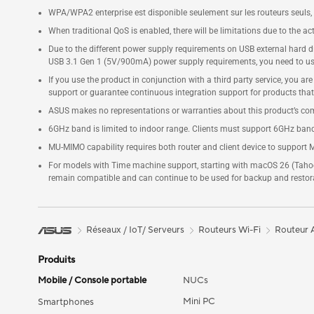
WPA/WPA2 enterprise est disponible seulement sur les routeurs seuls
When traditional QoS is enabled, there will be limitations due to the a
Due to the different power supply requirements on USB external hard 
USB 3.1 Gen 1 (5V/900mA) power supply requirements, you need to use
If you use the product in conjunction with a third party service, you a
support or guarantee continuous integration support for products that
ASUS makes no representations or warranties about this product’s comp
6GHz band is limited to indoor range. Clients must support 6GHz ban
MU-MIMO capability requires both router and client device to support
For models with Time machine support, starting with macOS 26 (Tahoe
remain compatible and can continue to be used for backup and restor
Réseaux / IoT/ Serveurs
Routeurs Wi-Fi
Routeur
Produits
Mobile / Console portable
NUCs
Mini PC
Smartphones