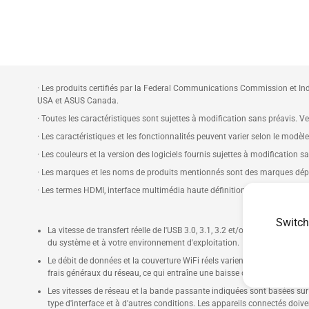
· Les produits certifiés par la Federal Communications Commission et Ind
USA et ASUS Canada.
· Toutes les caractéristiques sont sujettes à modification sans préavis. Veu
· Les caractéristiques et les fonctionnalités peuvent varier selon le modèl
· Les couleurs et la version des logiciels fournis sujettes à modification s
· Les marques et les noms de produits mentionnés sont des marques dépos
· Les termes HDMI, interface multimédia haute définition HDMI et habil
Switch
La vitesse de transfert réelle de l'USB 3.0, 3.1, 3.2 et/ou Type-C varie 
du système et à votre environnement d'exploitation.
Le débit de données et la couverture WiFi réels varient en fonction de
frais généraux du réseau, ce qui entraîne une baisse du débit de données
Les vitesses de réseau et la bande passante indiquées sont basées sur l
type d'interface et à d'autres conditions. Les appareils connectés doiv