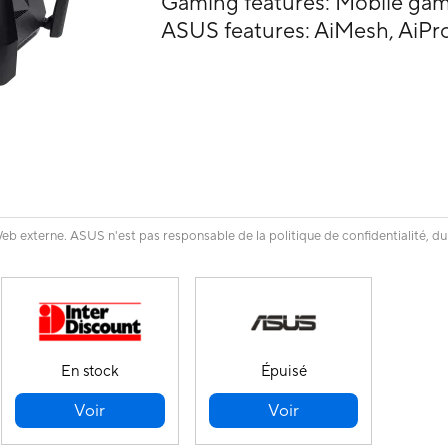
Gaming features: Mobile ga
ASUS features: AiMesh, AiPr
eb externe. ASUS n'est pas responsable de la politique de confidentialité, du
En stock
Épuisé
Voir
Voir