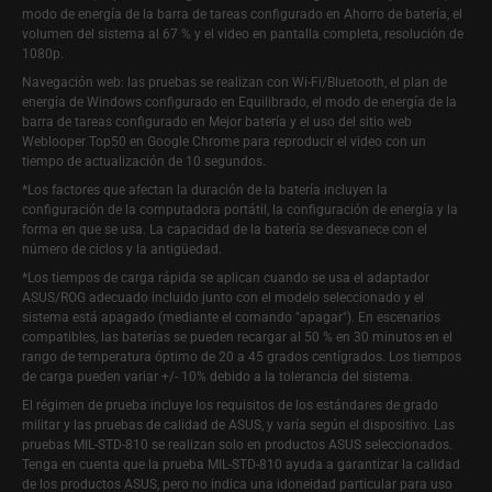
modo de energía de la barra de tareas configurado en Ahorro de batería, el
volumen del sistema al 67 % y el video en pantalla completa, resolución de
1080p.
Navegación web: las pruebas se realizan con Wi-Fi/Bluetooth, el plan de
energía de Windows configurado en Equilibrado, el modo de energía de la
barra de tareas configurado en Mejor batería y el uso del sitio web
Weblooper Top50 en Google Chrome para reproducir el video con un
tiempo de actualización de 10 segundos.
*Los factores que afectan la duración de la batería incluyen la
configuración de la computadora portátil, la configuración de energía y la
forma en que se usa. La capacidad de la batería se desvanece con el
número de ciclos y la antigüedad.
*Los tiempos de carga rápida se aplican cuando se usa el adaptador
ASUS/ROG adecuado incluido junto con el modelo seleccionado y el
sistema está apagado (mediante el comando "apagar"). En escenarios
compatibles, las baterías se pueden recargar al 50 % en 30 minutos en el
rango de temperatura óptimo de 20 a 45 grados centígrados. Los tiempos
de carga pueden variar +/- 10% debido a la tolerancia del sistema.
El régimen de prueba incluye los requisitos de los estándares de grado
militar y las pruebas de calidad de ASUS, y varía según el dispositivo. Las
pruebas MIL-STD-810 se realizan solo en productos ASUS seleccionados.
Tenga en cuenta que la prueba MIL-STD-810 ayuda a garantizar la calidad
de los productos ASUS, pero no indica una idoneidad particular para uso