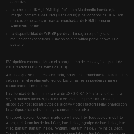
operativo.
Los términos HDMI, HDMI High-Definition Multimedia Interface, la
Imagen comercial de HDMI (Trade dress) y los logotipos de HDMI son
marcas comerciales o marcas registradas de HDMI Licensing
Administrator, Inc.
La disponibilidad de WiFi 6E puede variar según el país y sus
regulaciones específicas. Función solo admitida por Windows 11 o
posterior.
IPS significa conmutación en el plano, un tipo de tecnología de panel de
visualización LED (una forma de LCD).
A menos que se indique lo contrario, todas las afirmaciones de rendimiento
se basan en el rendimiento teórico. Las cifras reales pueden variar en
situaciones del mundo real.
La velocidad de transferencia real de USB 3.0, 3.1, 3.2 y/o Type-C variará
según muchos factores, incluida la velocidad de procesamiento del
dispositivo host, los atributos del archivo y otros factores relacionados con
la configuración del sistema y su entorno operativo.
Ultrabook, Celeron, Celeron Inside, Core Inside, Intel, logotipo de Intel, Intel
Atom, Intel Atom Inside, Intel Core, Intel Inside, logotipo de Intel Inside, Intel
vPro, Itanium, Itanium Inside, Pentium, Pentium Inside, vPro Inside, Xeon,
Xeon Phi y Xeon Inside son marcas comerciales de Intel Corporation o sus