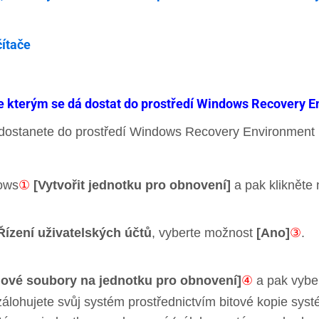
čítače
se kterým se dá dostat do prostředí Windows Recovery 
se dostanete do prostředí Windows Recovery Environmen
dows
①
[Vytvořit jednotku pro obnovení]
a pak klikněte
Řízení uživatelských účtů
, vyberte možnost
[Ano]
③
.
ové soubory na jednotku pro obnovení]
④
a pak vybe
zálohujete svůj systém prostřednictvím bitové kopie sy