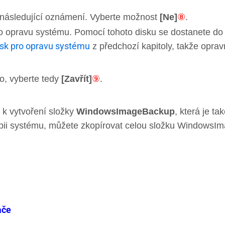
 následující oznámení. Vyberte možnost
[Ne]
⑧
.
o opravu systému. Pomocí tohoto disku se dostanete d
isk pro opravu systému
z předchozí kapitoly, takže opra
o, vyberte tedy
[Zavřít]
⑨
.
e k vytvoření složky
WindowsImageBackup
, která je t
opii systému, můžete zkopírovat celou složku WindowsI
ače