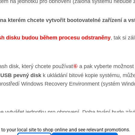
stém na jednotku pro obnovení (záloha systému nebude 
 na kterém chcete vytvořit bootovatelné zařízení a 
sh disku budou během procesu odstraněny
, tak si z
sh disk, který chcete používat
⑥
a pak vyberte možnos
í USB pevný disk
k ukládání bitové kopie systému, můžete
o prostředí Windows Recovery Environment (systém Wind
 vytvářet jednotku pro obnovení. Doba trvání bude závi
řipojený napájecí adaptér a dokud nebude proces d
 to your local site to shop online and see relevant promotions.