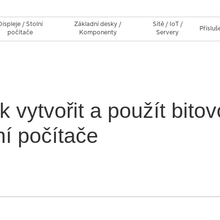
Displeje / Stolní
Základní desky /
Sítě / IoT /
Přísluš
počítače
Komponenty
Servery
 vytvořit a použít bito
í počítače