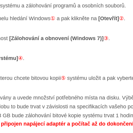
ie systému a zálohování programů a osobních souborů.
elu hledání Windows
①
a pak klikněte na
[Otevřít]
②
.
nost
[Zálohování a obnovení (Windows 7)]
③
.
systému]
④
.
terou chcete bitovou kopii
⑤
systému uložit a pak vyber
hovány a uvede množství potřebného místa na disku. Vý
obu to bude trvat v závislosti na specifikacích vašeho po
3 GB bude zálohování bitové kopie systému trvat 1 hodin
řipojen napájecí adaptér a počítač až do dokončení