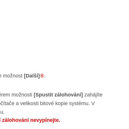
te možnost
[Další]
⑥
.
běrem možnosti
[Spustit zálohování]
zahájíte
čítače a velikosti bitové kopie systému. V
u.
 zálohování nevypínejte.