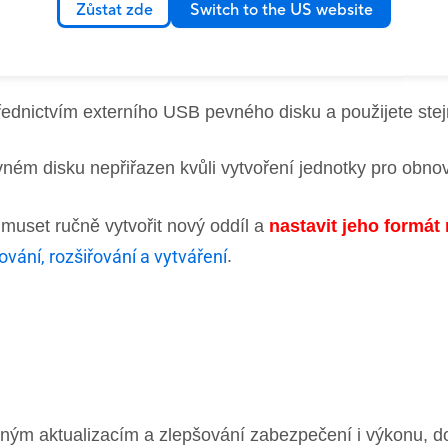
Zůstat zde
Switch to the US website
í) je vytvořeno. Klikněte na tlačítko
[Dokončit]
⑨
.
řednictvím externího USB pevného disku a použijete stej
ném disku nepřiřazen kvůli vytvoření jednotky pro obno
 muset ručně vytvořit nový oddíl a
nastavit jeho formát
vání, rozšiřování a vytváření
.
ným aktualizacím a zlepšování zabezpečení i výkonu, d