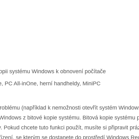
 kopii systému Windows k obnovení počítače
e, PC All-inOne, herní handheldy, MiniPC
roblému (například k nemožnosti otevřít systém Window
indows z bitové kopie systému. Bitová kopie systému po
Pokud chcete tuto funkci použít, musíte si připravit prá
ařízení, se kterým se dostanete do prostředí Windows Re