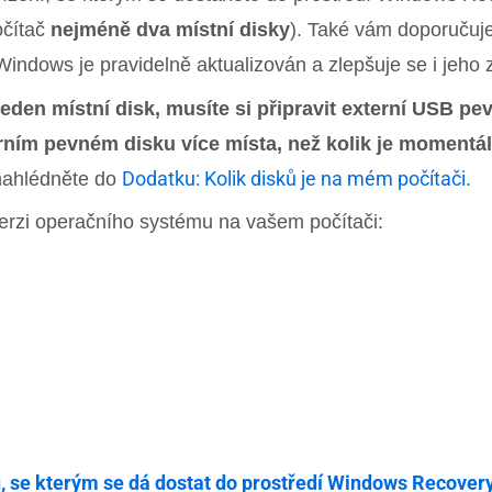
očítač
nejméně dva místní disky
). Také vám doporučuje
ndows je pravidelně aktualizován a zlepšuje se i jeho
n místní disk, musíte si připravit externí USB pevný
erním pevném disku více místa, než kolik je momentá
Dodatku: Kolik disků je na mém počítači
, nahlédněte do
.
verzi operačního systému na vašem počítači:
u, se kterým se dá dostat do prostředí Windows Recover