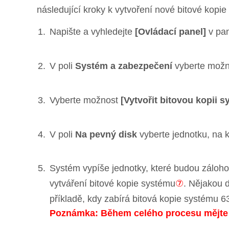
následující kroky k vytvoření nové bitové kop
Napište a vyhledejte
[Ovládací panel]
v pan
V poli
Systém a zabezpečení
vyberte mož
Vyberte možnost
[Vytvořit bitovou kopii 
V poli
Na pevný disk
vyberte jednotku, na k
Systém vypíše jednotky, které budou zálo
vytváření bitové kopie systému
⑦
. Nějakou d
příkladě, kdy zabírá bitová kopie systému 6
Poznámka: Během celého procesu mějte p