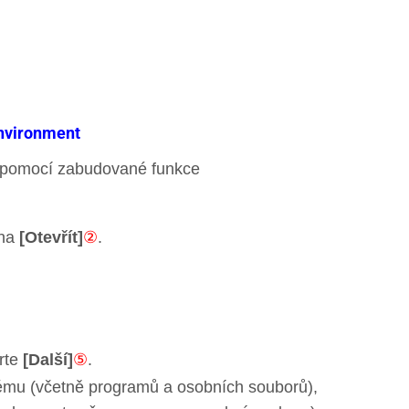
Environment
t pomocí zabudované funkce
 na
[Otevřít]
②
.
rte
[Další]
⑤
.
stému (včetně programů a osobních souborů),