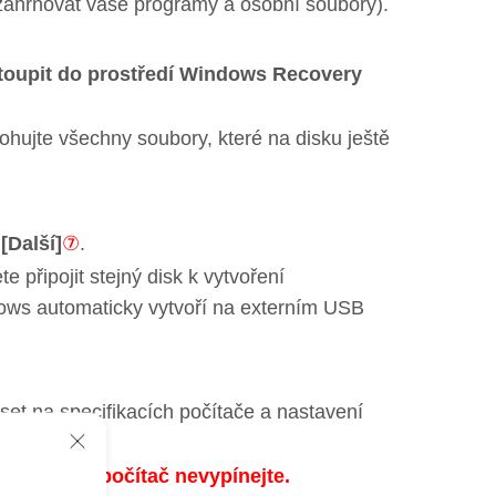
zahrnovat vaše programy a osobní soubory).
vstoupit do prostředí Windows Recovery
álohujte všechny soubory, které na disku ještě
t
[Další]
⑦
.
 připojit stejný disk k vytvoření
ows automaticky vytvoří na externím USB
set na specifikacích počítače a nastavení
okončen, počítač nevypínejte.