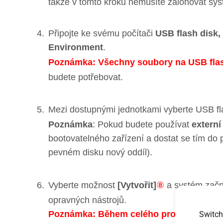
takže v tomto kroku nemusíte zálohovat sy
Připojte ke svému počítači
USB flash disk,
Environment
.
Poznámka: Všechny soubory na USB fla
budete potřebovat.
Mezi dostupnými jednotkami vyberte USB fla
Poznámka
: Pokud budete používat
extern
bootovatelného zařízení a dostat se tím d
pevném disku nový oddíl).
Vyberte možnost
[Vytvořit]
⑧
a systém začne
opravných nástrojů.
Poznámka: Během celého procesu mějte p
Switch