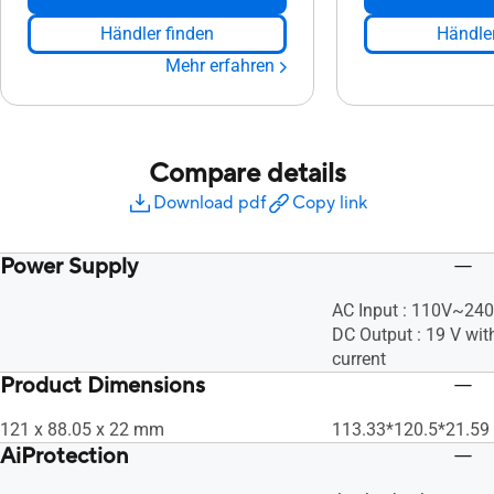
Händler finden
Händler
Mehr erfahren
Compare details
Download pdf
Copy link
Power Supply
AC Input : 110V~24
DC Output : 19 V wit
current
Product Dimensions
121 x 88.05 x 22 mm
113.33*120.5*21.5
AiProtection