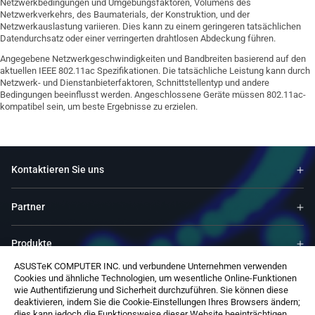
Netzwerkbedingungen und Umgebungsfaktoren, Volumens des
Netzwerkverkehrs, des Baumaterials, der Konstruktion, und der
Netzwerkauslastung variieren. Dies kann zu einem geringeren tatsächlichen
Datendurchsatz oder einer verringerten drahtlosen Abdeckung führen.
Angegebene Netzwerkgeschwindigkeiten und Bandbreiten basierend auf den
aktuellen IEEE 802.11ac Spezifikationen. Die tatsächliche Leistung kann durch
Netzwerk- und Dienstanbieterfaktoren, Schnittstellentyp und andere
Bedingungen beeinflusst werden. Angeschlossene Geräte müssen 802.11ac-
kompatibel sein, um beste Ergebnisse zu erzielen.
Kontaktieren Sie uns
Partner
Produkte
ASUSTeK COMPUTER INC. und verbundene Unternehmen verwenden
Cookies und ähnliche Technologien, um wesentliche Online-Funktionen
Ressourcen
wie Authentifizierung und Sicherheit durchzuführen. Sie können diese
deaktivieren, indem Sie die Cookie-Einstellungen Ihres Browsers ändern;
dies kann jedoch die Funktionsweise dieser Website beeinträchtigen.