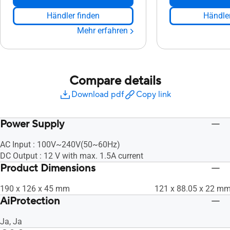
Händler finden
Händler
Mehr erfahren
Compare details
Download pdf
Copy link
Power Supply
AC Input : 100V~240V(50~60Hz)
DC Output : 12 V with max. 1.5A current
Product Dimensions
190 x 126 x 45 mm
121 x 88.05 x 22 m
AiProtection
Ja, Ja