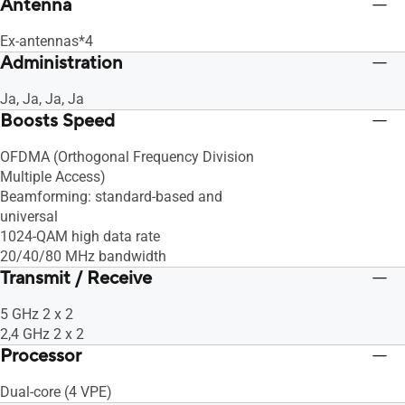
Antenna
Ex-antennas*4
Administration
Ja, Ja, Ja, Ja
Boosts Speed
OFDMA (Orthogonal Frequency Division
Multiple Access)
Beamforming: standard-based and
universal
1024-QAM high data rate
20/40/80 MHz bandwidth
Transmit / Receive
5 GHz 2 x 2
2,4 GHz 2 x 2
Processor
Dual-core (4 VPE)