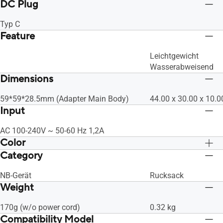
DC Plug
Typ C
Feature
Leichtgewicht
Wasserabweisend
Dimensions
59*59*28.5mm (Adapter Main Body)
44.00 x 30.00 x 10.
Input
AC 100-240V ~ 50-60 Hz 1,2A
Color
Category
Schwarz
Schwarz
NB-Gerät
Rucksack
Weight
170g (w/o power cord)
0.32 kg
Compatibility Model