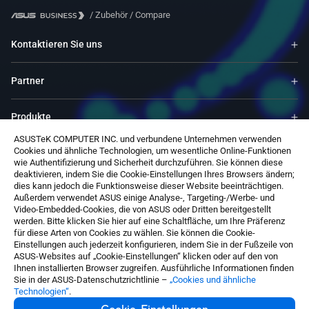
/
Zubehör
/
Compare
Kontaktieren Sie uns
Partner
Produkte
ASUSTeK COMPUTER INC. und verbundene Unternehmen verwenden
Cookies und ähnliche Technologien, um wesentliche Online-Funktionen
Ressourcen
wie Authentifizierung und Sicherheit durchzuführen. Sie können diese
deaktivieren, indem Sie die Cookie-Einstellungen Ihres Browsers ändern;
dies kann jedoch die Funktionsweise dieser Website beeinträchtigen.
Service & Programme
Außerdem verwendet ASUS einige Analyse-, Targeting-/Werbe- und
Video-Embedded-Cookies, die von ASUS oder Dritten bereitgestellt
werden. Bitte klicken Sie hier auf eine Schaltfläche, um Ihre Präferenz
Über ASUS
für diese Arten von Cookies zu wählen. Sie können die Cookie-
Einstellungen auch jederzeit konfigurieren, indem Sie in der Fußzeile von
ASUS-Websites auf „Cookie-Einstellungen“ klicken oder auf den von
Ihnen installierten Browser zugreifen. Ausführliche Informationen finden
Sie in der ASUS-Datenschutzrichtlinie –
„Cookies und ähnliche
Technologien“
.