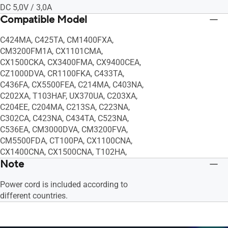
DC 5,0V / 3,0A
Compatible Model
C424MA, C425TA, CM1400FXA,
CM3200FM1A, CX1101CMA,
CX1500CKA, CX3400FMA, CX9400CEA,
CZ1000DVA, CR1100FKA, C433TA,
C436FA, CX5500FEA, C214MA, C403NA,
C202XA, T103HAF, UX370UA, C203XA,
C204EE, C204MA, C213SA, C223NA,
C302CA, C423NA, C434TA, C523NA,
C536EA, CM3000DVA, CM3200FVA,
CM5500FDA, CT100PA, CX1100CNA,
CX1400CNA, CX1500CNA, T102HA,
Note
Power cord is included according to
different countries.