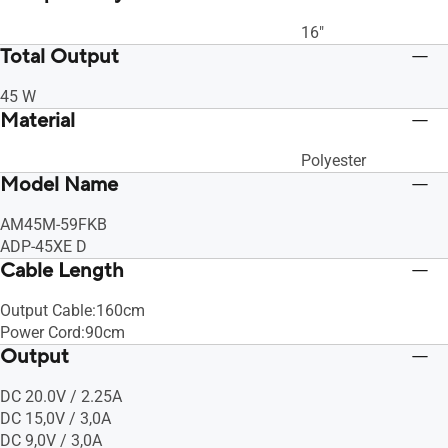
16"
Total Output
45 W
Material
Polyester
Model Name
AM45M-59FKB
ADP-45XE D
Cable Length
Output Cable:160cm
Power Cord:90cm
Output
DC 20.0V / 2.25A
DC 15,0V / 3,0A
DC 9,0V / 3,0A