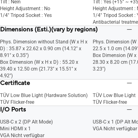
Tilt : Nein
Tilt : Yes (+15° ~ +35
Height Adjustment : No
Height Adjustment :
1/4" Tripod Socket : Yes
1/4" Tripod Socket : 
Antibacterial treatme
Dimensions (Esti.)(vary by regions)
Phys. Dimension without Stand (W x H x
Phys. Dimension (W x
D) : 35.87 x 22.62 x 0.90 cm (14.12" x
22.5 x 1.0 cm (14.09"
8.91" x 0.35")
Box Dimension (W x H
Box Dimension (W x H x D) : 55.20 x
28.30 x 8.20 cm (17.
39.40 x 12.50 cm (21.73" x 15.51" x
3.23")
4.92")
Certificate
TÜV Low Blue Light (Hardware Solution)
TÜV Low Blue Light
TÜV Flicker-free
TÜV Flicker-free
I/O Ports
USB-C x 2 (DP Alt Mode)
USB-C x 1 (DP Alt M
Mini HDMI x 1
VGA Nicht verfügbar
VGA Nicht verfügbar