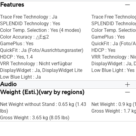
Features
Trace Free Technology : Ja
Trace Free Technolog
SPLENDID Technology : Yes
SPLENDID Technolog
Color Temp. Selection : Yes (4 modes)
Color Temp. Selectio
Color Accuracy : △E≦2
GamePlus : Yes
GamePlus : Yes
QuickFit : Ja (Foto/
QuickFit : Ja (Foto/Ausrichtungsraster)
HDCP : Yes
HDCP : Yes, 1.4
VRR Technology : Ni
VRR Technology : Nicht verfügbar
DisplayWidget : Ja, 
DisplayWidget : Ja, DisplayWidget Lite
Low Blue Light : Yes
Low Blue Light : Ja
Audio
Weight (Esti.)(vary by regions)
Speaker : No
Speaker : No
Net Weight without Stand : 0.65 kg (1.43
Net Weight : 0.9 kg (
lbs)
Gross Weight : 1.7 kg
Gross Weight : 3.65 kg (8.05 lbs)