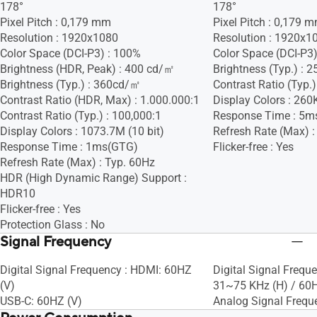
178°
178°
Pixel Pitch : 0,179 mm
Pixel Pitch : 0,179 
Resolution : 1920x1080
Resolution : 1920x1
Color Space (DCI-P3) : 100%
Color Space (DCI-P3)
Brightness (HDR, Peak) : 400 cd/㎡
Brightness (Typ.) :
Brightness (Typ.) : 360cd/㎡
Contrast Ratio (Typ.)
Contrast Ratio (HDR, Max) : 1.000.000:1
Display Colors : 260
Contrast Ratio (Typ.) : 100,000:1
Response Time : 5m
Display Colors : 1073.7M (10 bit)
Refresh Rate (Max) :
Response Time : 1ms(GTG)
Flicker-free : Yes
Refresh Rate (Max) : Typ. 60Hz
HDR (High Dynamic Range) Support :
HDR10
Flicker-free : Yes
Protection Glass : No
Signal Frequency
Digital Signal Frequency : HDMI: 60HZ
Digital Signal Freque
(V)
31~75 KHz (H) / 60H
USB-C: 60HZ (V)
Analog Signal Frequ