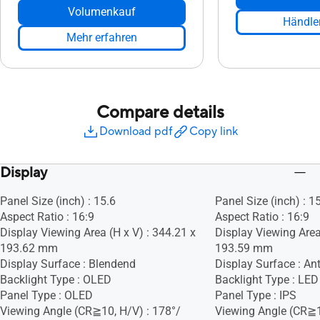
Volumenkauf
Händler
Mehr erfahren
Compare details
Download pdf
Copy link
Display
Panel Size (inch) : 15.6
Panel Size (inch) : 1
Aspect Ratio : 16:9
Aspect Ratio : 16:9
Display Viewing Area (H x V) : 344.21 x
Display Viewing Area
193.62 mm
193.59 mm
Display Surface : Blendend
Display Surface : Ant
Backlight Type : OLED
Backlight Type : LED
Panel Type : OLED
Panel Type : IPS
Viewing Angle (CR≧10, H/V) : 178°/
Viewing Angle (CR≧1