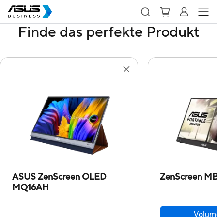
Finde das perfekte Produkt
ASUS ZenScreen OLED
ZenScreen M
MQ16AH
Volum