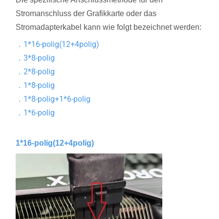
Stromanschluss der Grafikkarte oder das
Stromadapterkabel kann wie folgt bezeichnet werden:
1*16-polig(12+4polig)
．
3*8-polig
．
2*8-polig
．
1*8-polig
．
1*8-polig+1*6-polig
．
1*6-polig
．
1*16-polig(12+4polig)