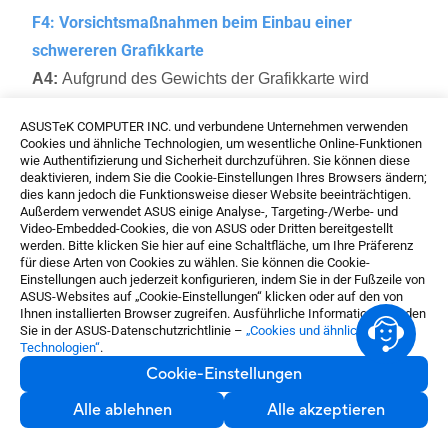
F4: Vorsichtsmaßnahmen beim Einbau einer
schwereren Grafikkarte
A4:
Aufgrund des Gewichts der Grafikkarte wird
empfohlen, sie vor dem Transport auszubauen und
ASUSTeK COMPUTER INC. und verbundene Unternehmen verwenden
separat zu verpacken, um Schäden an der Karte im
Cookies und ähnliche Technologien, um wesentliche Online-Funktionen
wie Authentifizierung und Sicherheit durchzuführen. Sie können diese
Gehäuse während des Transports zu vermeiden.
deaktivieren, indem Sie die Cookie-Einstellungen Ihres Browsers ändern;
Achten Sie beim Umgang mit dem Computergehäuse,
dies kann jedoch die Funktionsweise dieser Website beeinträchtigen.
Außerdem verwendet ASUS einige Analyse-, Targeting-/Werbe- und
während die Grafikkarte installiert ist, darauf,
Video-Embedded-Cookies, die von ASUS oder Dritten bereitgestellt
Beschädigungen zu vermeiden. Sie können die
werden. Bitte klicken Sie hier auf eine Schaltfläche, um Ihre Präferenz
für diese Arten von Cookies zu wählen. Sie können die Cookie-
Stabilität der Grafikkarte auch verbessern, indem Sie
Einstellungen auch jederzeit konfigurieren, indem Sie in der Fußzeile von
ASUS-Websites auf „Cookie-Einstellungen“ klicken oder auf den von
eine Grafikkartenhalterung im Gehäuse
Ihnen installierten Browser zugreifen. Ausführliche Informationen finden
installieren.
Sie in der ASUS-Datenschutzrichtlinie –
„Cookies und ähnliche
Technologien“
.
Weitere Informationen zu Grafikkartenhalterungen
Cookie-Einstellungen
ROG Herculx
finden Sie auf der offiziellen Webseite:
Alle ablehnen
Alle akzeptieren
Graphics Card Holder