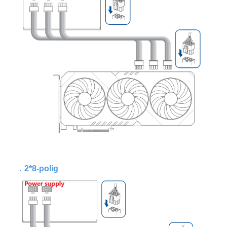
．
2*8-polig