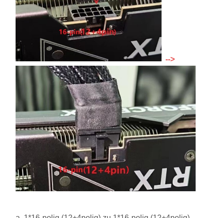
-->
a. 1*16-polig (12+4polig) zu 1*16-polig (12+4polig)