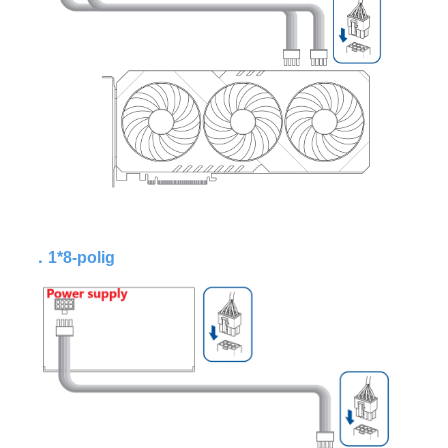
．
1*8-polig