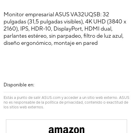
Monitor empresarial ASUS VA32UQSB: 32
pulgadas (31,5 pulgadas visibles), 4K UHD (3840 x
2160), IPS, HDR-10, DisplayPort, HDMI dual,
parlantes estéreo, sin parpadeo, filtro de luz azul,
diseño ergonómico, montaje en pared
Disponible en:
Estás a punto de salir ASUS.com y acceder a un sitio web externo. ASUS
no es responsable de la política de privacidad, contenido o exactitud de
los sitios web externos.