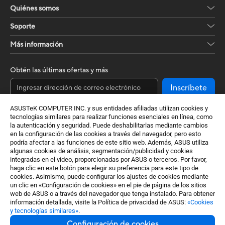
Quiénes somos
Soporte
Más información
Obtén las últimas ofertas y más
Inscríbete
ASUSTeK COMPUTER INC. y sus entidades afiliadas utilizan cookies y
tecnologías similares para realizar funciones esenciales en línea, como
la autenticación y seguridad. Puede deshabilitarlas mediante cambios
en la configuración de las cookies a través del navegador, pero esto
podría afectar a las funciones de este sitio web. Además, ASUS utiliza
algunas cookies de análisis, segmentación/publicidad y cookies
integradas en el vídeo, proporcionadas por ASUS o terceros. Por favor,
haga clic en este botón para elegir su preferencia para este tipo de
cookies. Asimismo, puede configurar los ajustes de cookies mediante
Spain / Español
un clic en «Configuración de cookies» en el pie de página de los sitios
web de ASUS o a través del navegador que tenga instalado. Para obtener
©ASUSTeK Computer Inc. Todos los derechos reservados.
información detallada, visite la Política de privacidad de ASUS:
«Cookies
y tecnologías similares»
.
Términos de aceptación
Política de privacidad
Configuración de cookies
Configuración de cookies