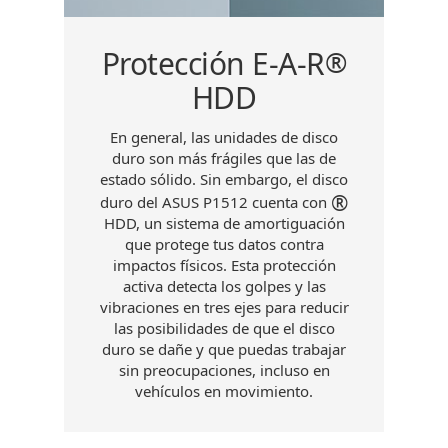
a
Protección E-A-R
C
®
HDD
 los
El 
nes
del
En general, las unidades de disco
stos
de
duro son más frágiles que las de
te
tou
estado sólido. Sin embargo, el disco
 la
®
duro del ASUS P1512 cuenta con
HDD, un sistema de amortiguación
bis
que protege tus datos contra
impactos físicos. Esta protección
activa detecta los golpes y las
vibraciones en tres ejes para reducir
las posibilidades de que el disco
duro se dañe y que puedas trabajar
sin preocupaciones, incluso en
vehículos en movimiento.