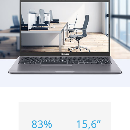
83%
15,6”