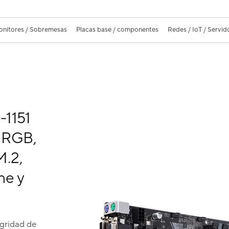
nitores / Sobremesas
Placas base / componentes
Redes / IoT / Servid
-1151
 RGB,
.2,
ne y
gridad de