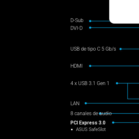
D-Sub
DVI-D
USB de tipo C 5 Gb/s
HDMI
4 x USB 3.1 Gen 1
LAN
8 canales de audio
PCI Express 3.0
ASUS SafeSlot