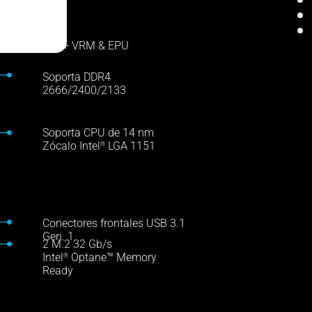
DIGI+ VRM & EPU
Soporta DDR4
2666/2400/2133
Soporta CPU de 14 nm
Zócalo Intel
LGA 1151
®
Conectores frontales USB 3.1
Gen. 1
2 M.2 32 Gb/s
Intel
Optane™ Memory
®
Ready