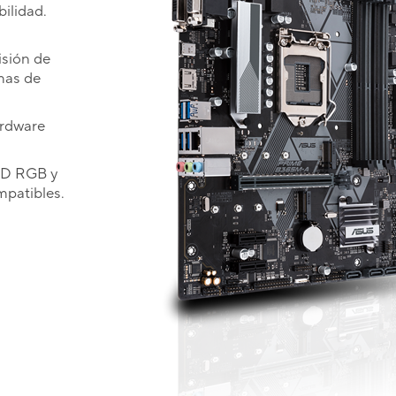
ilidad.
isión de
mas de
ardware
ED RGB y
mpatibles.