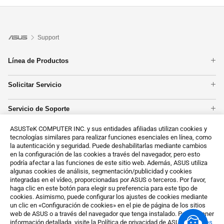
Support
Línea de Productos
Portátiles
Solicitar Servicio
Placas base
Comprobación de Garantía
Tarjetas Gráficas
Servicio de Soporte
Estado de reparación
Smartphones
Registro de Producto
Centros reparadores
PC tipo torre
ASUSTeK COMPUTER INC. y sus entidades afiliadas utilizan cookies y
Contáctanos
Vídeos de Soporte ASUS
Redes
tecnologías similares para realizar funciones esenciales en línea, como
Llámanos
la autenticación y seguridad. Puede deshabilitarlas mediante cambios
Mostrar todos los productos
en la configuración de las cookies a través del navegador, pero esto
MyASUS
podría afectar a las funciones de este sitio web. Además, ASUS utiliza
Solicitud del cliente sobre datos personales
algunas cookies de análisis, segmentación/publicidad y cookies
integradas en el vídeo, proporcionadas por ASUS o terceros. Por favor,
Sobre RSC (en inglés)
haga clic en este botón para elegir su preferencia para este tipo de
cookies. Asimismo, puede configurar los ajustes de cookies mediante
un clic en «Configuración de cookies» en el pie de página de los sitios
web de ASUS o a través del navegador que tenga instalado. Para obtener
información detallada, visite la Política de privacidad de ASUS:
«Cookies