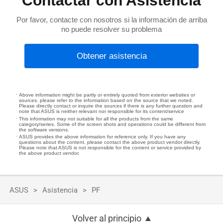
Contactar con Asistencia
Por favor, contacte con nosotros si la información de arriba
no puede resolver su problema
Obtener asistencia
Above information might be partly or entirely quoted from exterior websites or
sources. please refer to the information based on the source that we noted.
Please directly contact or inquire the sources if there is any further question and
note that ASUS is neither relevant nor responsible for its content/service
This information may not suitable for all the products from the same
category/series. Some of the screen shots and operations could be different from
the software versions.
ASUS provides the above information for reference only. If you have any
questions about the content, please contact the above product vendor directly.
Please note that ASUS is not responsible for the content or service provided by
the above product vendor.
ASUS
Asistencia
PF
Volver al principio