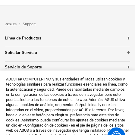
Support
Línea de Productos
Portátiles
Solicitar Servicio
Placas base
Comprobación de Garantía
Tarjetas Gráficas
Servicio de Soporte
Estado de reparación
Smartphones
Registro de Producto
Centros reparadores
PC tipo torre
ASUSTeK COMPUTER INC. y sus entidades afiliadas utilizan cookies y
Contáctanos
Vídeos de Soporte ASUS
Redes
tecnologías similares para realizar funciones esenciales en línea, como
Llámanos
la autenticación y seguridad. Puede deshabilitarlas mediante cambios
Mostrar todos los productos
en la configuración de las cookies a través del navegador, pero esto
MyASUS
podría afectar a las funciones de este sitio web. Además, ASUS utiliza
Solicitud del cliente sobre datos personales
algunas cookies de análisis, segmentación/publicidad y cookies
integradas en el vídeo, proporcionadas por ASUS o terceros. Por favor,
Sobre RSC (en inglés)
haga clic en este botón para elegir su preferencia para este tipo de
cookies. Asimismo, puede configurar los ajustes de cookies mediante
un clic en «Configuración de cookies» en el pie de página de los sitios
web de ASUS o a través del navegador que tenga instalado. Para obtener