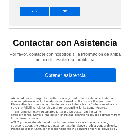
YES
NO
Contactar con Asistencia
Por favor, contacte con nosotros si la información de arriba
no puede resolver su problema
Obtener asistencia
Above information might be partly or entirely quoted from exterior websites or
sources. please refer to the information based on the source that we noted.
Please directly contact or inquire the sources if there is any further question and
note that ASUS is neither relevant nor responsible for its content/service
This information may not suitable for all the products from the same
category/series. Some of the screen shots and operations could be different from
the software versions.
ASUS provides the above information for reference only. If you have any
questions about the content, please contact the above product vendor directly.
Please note that ASUS is not responsible for the content or service provided by