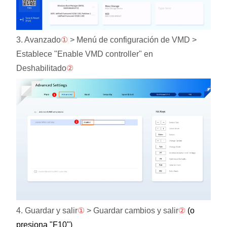
3. Avanzado
①
> Menú de configuración de VMD >
Establece "Enable VMD controller" en
Deshabilitado
②
4. Guardar y salir
①
> Guardar cambios y salir
②
(o
presiona "F10")