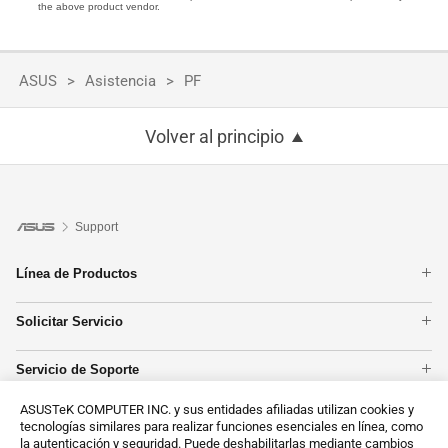
the above product vendor.
ASUS
Asistencia
PF
Volver al principio
Support
Línea de Productos
Portátiles
Solicitar Servicio
Placas base
Comprobación de Garantía
Tarjetas Gráficas
Servicio de Soporte
Estado de reparación
Smartphones
Registro de Producto
Centros reparadores
PC tipo torre
ASUSTeK COMPUTER INC. y sus entidades afiliadas utilizan cookies y
Contáctanos
Vídeos de Soporte ASUS
Redes
tecnologías similares para realizar funciones esenciales en línea, como
Llámanos
la autenticación y seguridad. Puede deshabilitarlas mediante cambios