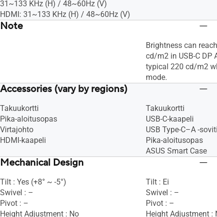
31~133 KHz (H) / 48~60Hz (V)
HDMI: 31~133 KHz (H) / 48~60Hz (V)
Note
Brightness can rea
cd/m2 in USB-C DP 
typical 220 cd/m2 w
mode.
Accessories (vary by regions)
Takuukortti
Takuukortti
Pika-aloitusopas
USB-C-kaapeli
Virtajohto
USB Type-C–A -sovit
HDMI-kaapeli
Pika-aloitusopas
ASUS Smart Case
Mechanical Design
Tilt : Yes (+8° ~ -5°)
Tilt : Ei
Swivel : –
Swivel : –
Pivot : –
Pivot : –
Height Adjustment : No
Height Adjustment :