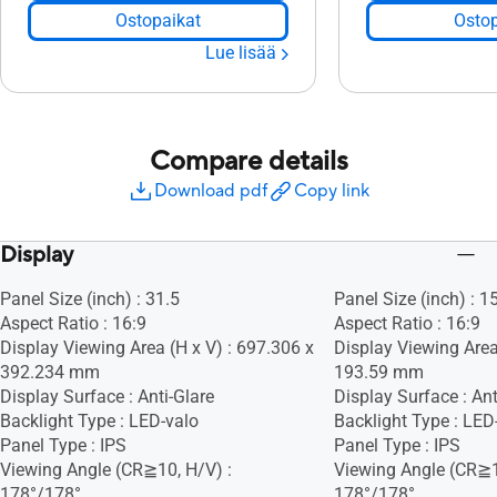
Ostopaikat
Ostop
Lue lisää
Compare details
Download pdf
Copy link
Display
Panel Size (inch) : 31.5
Panel Size (inch) : 1
Aspect Ratio : 16:9
Aspect Ratio : 16:9
Display Viewing Area (H x V) : 697.306 x
Display Viewing Area
392.234 mm
193.59 mm
Display Surface : Anti-Glare
Display Surface : Ant
Backlight Type : LED-valo
Backlight Type : LED
Panel Type : IPS
Panel Type : IPS
Viewing Angle (CR≧10, H/V) :
Viewing Angle (CR≧1
178°/178°
178°/178°