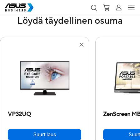
Löydä täydellinen osuma
VP32UQ
ZenScreen M
Suurtilaus
Suurt