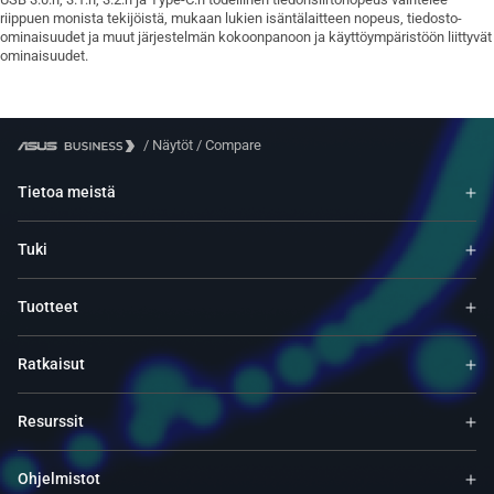
riippuen monista tekijöistä, mukaan lukien isäntälaitteen nopeus, tiedosto-
ominaisuudet ja muut järjestelmän kokoonpanoon ja käyttöympäristöön liittyvät
ominaisuudet.
/
Näytöt
/
Compare
Tietoa meistä
Tuki
Tuotteet
Ratkaisut
Resurssit
Ohjelmistot