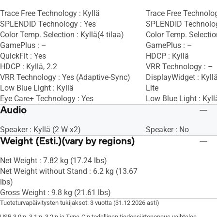
Trace Free Technology : Kyllä
Trace Free Technolog
SPLENDID Technology : Yes
SPLENDID Technolog
Color Temp. Selection : Kyllä(4 tilaa)
Color Temp. Selection
GamePlus : –
GamePlus : –
QuickFit : Yes
HDCP : Kyllä
HDCP : Kyllä, 2.2
VRR Technology : –
VRR Technology : Yes (Adaptive-Sync)
DisplayWidget : Kyll
Low Blue Light : Kyllä
Lite
Eye Care+ Technology : Yes
Low Blue Light : Kyll
Audio
Speaker : Kyllä (2 W x2)
Speaker : No
Weight (Esti.)(vary by regions)
Net Weight : 7.82 kg (17.24 lbs)
Net Weight without Stand : 6.2 kg (13.67
lbs)
Gross Weight : 9.8 kg (21.61 lbs)
Tuoteturvapäivitysten tukijaksot: 3 vuotta (31.12.2026 asti)
USB 3.0:n, 3.1:n, 3.2:n ja Type-C:n todellinen tiedonsiirtonopeus vaihtelee