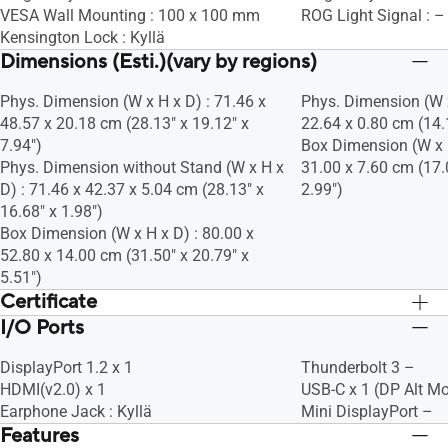
VESA Wall Mounting : 100 x 100 mm
ROG Light Signal : –
Kensington Lock : Kyllä
Dimensions (Esti.)(vary by regions)
Phys. Dimension (W x H x D) : 71.46 x
Phys. Dimension (W x
48.57 x 20.18 cm (28.13" x 19.12" x
22.64 x 0.80 cm (14.1
7.94")
Box Dimension (W x H
Phys. Dimension without Stand (W x H x
31.00 x 7.60 cm (17.
D) : 71.46 x 42.37 x 5.04 cm (28.13" x
2.99")
16.68" x 1.98")
Box Dimension (W x H x D) : 80.00 x
52.80 x 14.00 cm (31.50" x 20.79" x
5.51")
Certificate
I/O Ports
TÜV Low Blue Light
TÜV Low Blue Light
TÜV Flicker-free
TÜV Flicker-free
DisplayPort 1.2 x 1
Thunderbolt 3 –
HDMI(v2.0) x 1
USB-C x 1 (DP Alt M
Earphone Jack : Kyllä
Mini DisplayPort –
Features