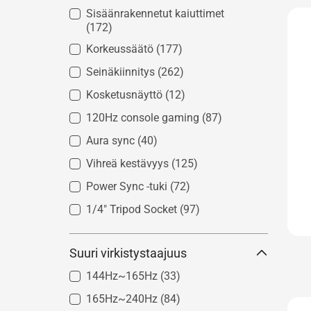
Sisäänrakennetut kaiuttimet
(172)
Korkeussäätö
(177)
Seinäkiinnitys
(262)
Kosketusnäyttö
(12)
120Hz console gaming
(87)
Aura sync
(40)
Vihreä kestävyys
(125)
Power Sync -tuki
(72)
1/4" Tripod Socket
(97)
Suuri virkistystaajuus
144Hz~165Hz
(33)
165Hz~240Hz
(84)