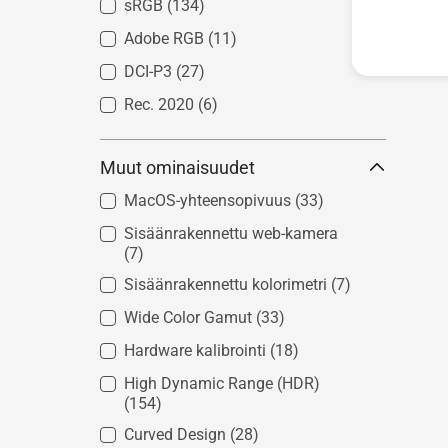
sRGB
(134)
Adobe RGB
(11)
DCI-P3
(27)
Rec. 2020
(6)
Muut ominaisuudet
MacOS-yhteensopivuus
(33)
Sisäänrakennettu web-kamera
(7)
Sisäänrakennettu kolorimetri
(7)
Wide Color Gamut
(33)
Hardware kalibrointi
(18)
High Dynamic Range (HDR)
(154)
Curved Design
(28)