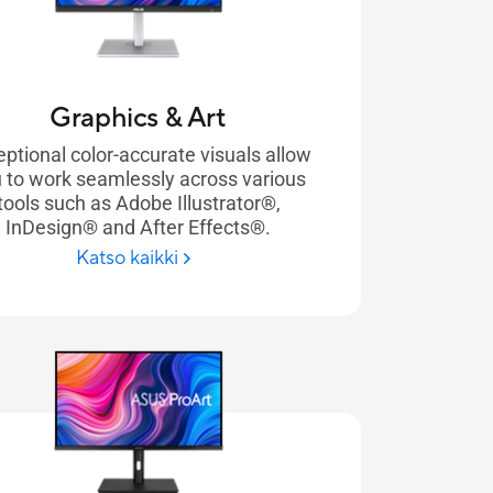
Graphics & Art
ptional color-accurate visuals allow
 to work seamlessly across various
tools such as Adobe Illustrator®,
InDesign® and After Effects®.
Katso kaikki