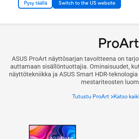
Pysy täällä
Switch to the US website
ProArt
ASUS ProArt näyttösarjan tavoitteena on tarjot
auttamaan sisällöntuottajia. Ominaisuudet, ku
näyttötekniikka ja ASUS Smart HDR-teknologia 
mestariteosten luom
Tutustu ProArt
Katso kaik