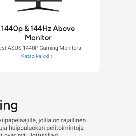
1440p & 144Hz Above
Monitor
est ASUS 1440P Gaming Monitors
Katso kaikki
ing
papelaajille, joilla on rajallinen
ituja huippuluokan pelitoimintoja
ovat nyt ulottuvillasi.