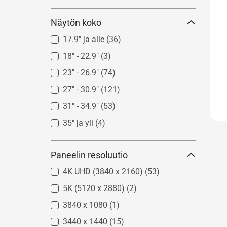
ROG - Republic of Gamers
(5)
Näytön koko
ASUS
(2)
17.9" ja alle
(36)
18" - 22.9"
(3)
23" - 26.9"
(74)
27" - 30.9"
(121)
31" - 34.9"
(53)
35" ja yli
(4)
Paneelin resoluutio
4K UHD (3840 x 2160)
(53)
5K (5120 x 2880)
(2)
3840 x 1080
(1)
3440 x 1440
(15)