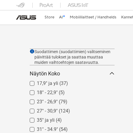
Store
AI
Mobiililaitteet / Handhelds
Kannet
Suodattimen (suodattimien) valitseminen
päivittää tulokset ja saattaa muuttaa
muiden vaihtoehtojen saatavuutta.
Näytön Koko
17,9" ja yli
(37)
18" - 22,9"
(5)
23" - 26,9"
(79)
27" - 30,9"
(124)
35" ja yli
(4)
31" - 34.9"
(54)