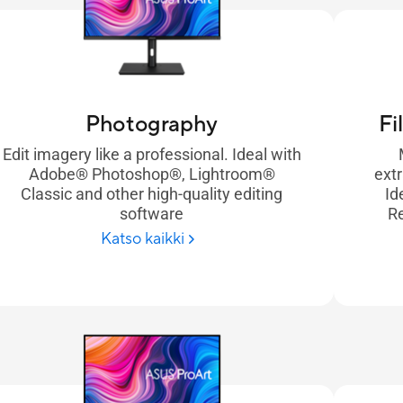
Photography
Fi
Edit imagery like a professional. Ideal with
Adobe® Photoshop®, Lightroom®
extr
Classic and other high-quality editing
Id
software
Re
Katso kaikki