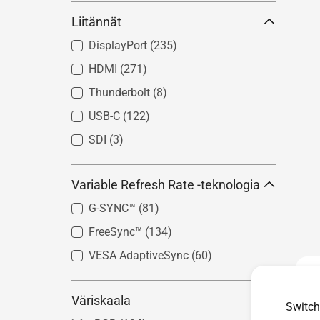
Liitännät
DisplayPort
(235)
HDMI
(271)
Thunderbolt
(8)
USB-C
(122)
SDI
(3)
Variable Refresh Rate -teknologia
G-SYNC™
(81)
FreeSync™
(134)
VESA AdaptiveSync
(60)
Väriskaala
Switch