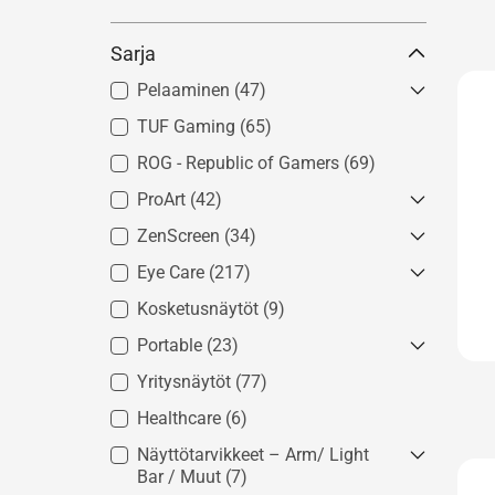
Sarja
Pelaaminen
(47)
TUF Gaming
4K Monitor
(65)
(4)
Next-Gen Console
(2)
ROG - Republic of Gamers
(69)
Curved Monitor
(13)
ProArt
(42)
1440p & 144Hz Above Monitor
ZenScreen
Photography
(34)
(13)
(28)
Filmmaking & Video Editing
(31)
Eye Care
Kannettaville tietokoneille
(217)
(30)
Animation & Game Design
(4)
Puhelimille
(15)
Kosketusnäytöt
Paras pelaamiseen
(9)
(62)
Graphics & Art
(12)
Konsoleille
(23)
Paras luomiseen
(40)
Portable
(23)
Architecture & Engineering
(9)
Yksi näyttö kaikille
(2)
Paras tuottavuuteen
(118)
Yritysnäytöt
ROG - Republic of Gamers
(77)
(1)
Product Design &
ProArt
(3)
Healthcare
(6)
Manufacturing
(5)
Näyttötarvikkeet – Arm/ Light
Bar / Muut
(7)