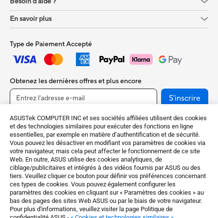
Besoin d'aide ?
En savoir plus
Type de Paiement Accepté
Obtenez les dernières offres et plus encore
S'inscrire
ASUSTek COMPUTER INC et ses sociétés affiliées utilisent des cookies
et des technologies similaires pour exécuter des fonctions en ligne
essentielles, par exemple en matière d’authentification et de sécurité.
Vous pouvez les désactiver en modifiant vos paramètres de cookies via
votre navigateur, mais cela peut affecter le fonctionnement de ce site
Web. En outre, ASUS utilise des cookies analytiques, de
ciblage/publicitaires et intégrés à des vidéos fournis par ASUS ou des
tiers. Veuillez cliquer ce bouton pour définir vos préférences concernant
ces types de cookies. Vous pouvez également configurer les
France / Français
paramètres des cookies en cliquant sur « Paramètres des cookies » au
bas des pages des sites Web ASUS ou par le biais de votre navigateur.
©ASUSTeK Computer Inc. Tous droits réservés.
Pour plus d'informations, veuillez visiter la page Politique de
confidentialité ASUS -
« Cookies et technologies similaires »
.