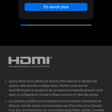
QA
Conception thermique d’élite :
En savoir plus
slo
système de refroidissement
co
sophistiqué garantissant une
Ju
stabilité durable et à toute
Sl
épreuve pour les tâches
do
professionnelles de longue
CS
durée.
Co
Mémoire unifiée haut débit :
In
équipé d’une mémoire unifiée
De
pouvant atteindre 128 Go.
22
Format compact :
offre une
PC
puissance remarquable dans un
Le prix ASUS Store affiché est donné à titre indicatif et dépend des
out
options sélectionnées et disponibles. Veuillez noter que les
boîtier compact de 150 x 150 x
caractéristiques du produit et les accessoires présentés peuvent varier
Por
51 mm qui s'intègre partout,
selon la configuration choisie à l’étape suivante et l’état des stocks.
1x
permettant de traiter sans effort
Les produits certifiés par la Federal Communications Commission et
et 
Industry Canada seront commercialisés aux États-Unis et au Canada.
des tâches d'IA exigeantes et des
Pour plus d'informations sur les produits disponibles, veuillez consulter