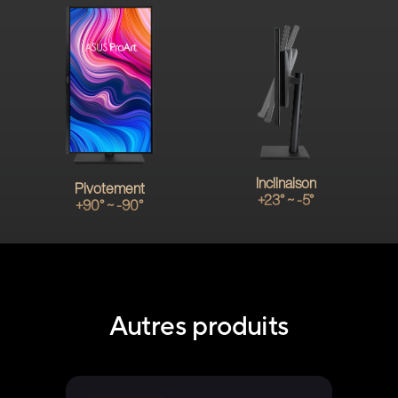
Inclinaison
Pivotement
+23° ~ -5°
+90° ~ -90°
Autres produits