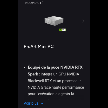
NOUVEAUTÉ
ProArt Mini PC
ASU
Pr
9/
Équipé de la puce NVIDIA RTX
NV
Spark :
intègre un GPU NVIDIA
Lo
Blackwell RTX et un processeur
élé
NVIDIA Grace haute performance
Ave
pour l’exécution d’agents IA
Voir 
AX
personnels, la création avancée
Voir plus
Gb
et les jeux vidéo.​