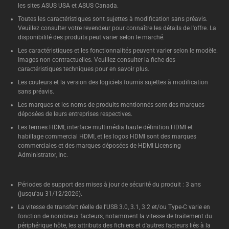
(5
rendus 3D complexes à partir
les sites ASUS USA et ASUS Canada.
12
d'un appareil qui tient dans la
Toutes les caractéristiques sont sujettes à modification sans préavis.
po
Veuillez consulter votre revendeur pour connaître les détails de l'offre. La
paume de votre main.
disponibilité des produits peut varier selon le marché.
1x 
Les caractéristiques et les fonctionnalités peuvent varier selon le modèle.
Images non contractuelles. Veuillez consulter la fiche des
caractéristiques techniques pour en savoir plus.
Les couleurs et la version des logiciels fournis sujettes à modification
sans préavis.
Les marques et les noms de produits mentionnés sont des marques
déposées de leurs entreprises respectives.
Les termes HDMI, interface multimédia haute définition HDMI et
habillage commercial HDMI, et les logos HDMI sont des marques
commerciales et des marques déposées de HDMI Licensing
Administrator, Inc.
Périodes de support des mises à jour de sécurité du produit : 3 ans
(jusqu'au 31/12/2026).
La vitesse de transfert réelle de l'USB 3.0, 3.1, 3.2 et/ou Type-C varie en
fonction de nombreux facteurs, notamment la vitesse de traitement du
périphérique hôte, les attributs des fichiers et d'autres facteurs liés à la