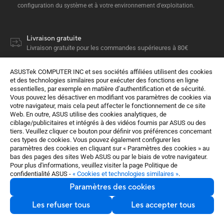
configuration du système et à votre environnement d'exploitation.
Livraison gratuite
Livraison gratuite pour les commandes supérieures à 80€
Paiement en plusieurs fois avec Alma ou Klarna
Une solution de paiement à la fois simple et rapide
ASUSTek COMPUTER INC et ses sociétés affiliées utilisent des cookies
et des technologies similaires pour exécuter des fonctions en ligne
Besoin d'aide concernant votre commande ?
essentielles, par exemple en matière d’authentification et de sécurité.
Appelez-nous ou écrivez-nous à tout moment
Vous pouvez les désactiver en modifiant vos paramètres de cookies via
votre navigateur, mais cela peut affecter le fonctionnement de ce site
Retours faciles
Web. En outre, ASUS utilise des cookies analytiques, de
Retour gratuit sous 14 jours
ciblage/publicitaires et intégrés à des vidéos fournis par ASUS ou des
tiers. Veuillez cliquer ce bouton pour définir vos préférences concernant
ces types de cookies. Vous pouvez également configurer les
PC de bureau / Moniteurs
Moniteurs
ProArt
paramètres des cookies en cliquant sur « Paramètres des cookies » au
ProArt Display PA328CGV
bas des pages des sites Web ASUS ou par le biais de votre navigateur.
Pour plus d'informations, veuillez visiter la page Politique de
confidentialité ASUS -
« Cookies et technologies similaires »
.
Produits
Paramètres des cookies
Qui sommes-nous ?
Les refuser tous
Les accepter tous
Développement durable