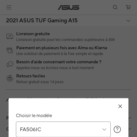
2021 ASUS TUF Gaming A15
Livraison gratuite
Livraison gratuite pour les commandes supérieures à 80€
Paiement en plusieurs fois avec Alma ou Klarna
Une solution de paiement à la fois simple et rapide
Besoin d'aide concernant votre commande ?
Appelez-nous ou écrivez-nous à tout moment
Retours faciles
Retour gratuit sous 14 jours
PC portables
Pour les jeux
TUF Gaming
2021 ASUS TUF Gaming A15
Choisir le modèle
Produits
FA506IC
Qui sommes-nous ?