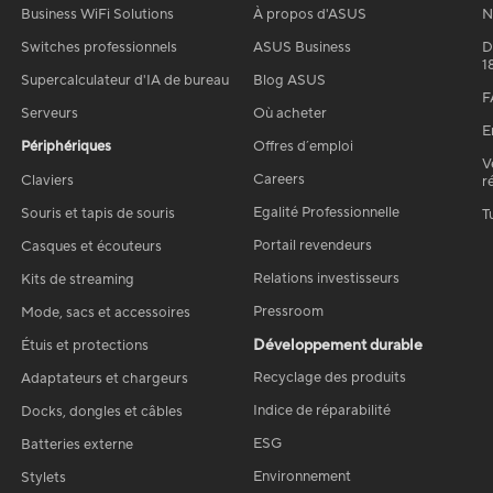
Business WiFi Solutions
À propos d'ASUS
N
Switches professionnels
ASUS Business
D
1
Supercalculateur d'IA de bureau
Blog ASUS
F
Serveurs
Où acheter
E
Périphériques
Offres d´emploi
V
Careers
Claviers
r
Egalité Professionnelle
Souris et tapis de souris
T
Portail revendeurs
Casques et écouteurs
Relations investisseurs
Kits de streaming
Pressroom
Mode, sacs et accessoires
Développement durable
Étuis et protections
Recyclage des produits
Adaptateurs et chargeurs
Indice de réparabilité
Docks, dongles et câbles
ESG
Batteries externe
Environnement
Stylets