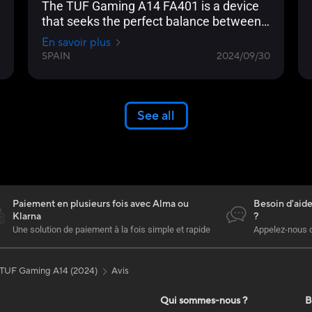
The TUF Gaming A14 FA401 is a device
that seeks the perfect balance between
power, durability and portability and, from
En savoir plus
our point of view, it fulfills that task
SPAIN
2024/09/30
perfectly as it is a compact and
lightweight device that has super
powerful hardware under its small
appearance and a cooling solution
See all
capable of keeping everything under
control in such a narrow space
Paiement en plusieurs fois avec Alma ou
Besoin d'aid
Klarna
?
Une solution de paiement à la fois simple et rapide
Appelez-nous 
TUF Gaming A14 (2024)
Avis
Qui sommes-nous ?
B