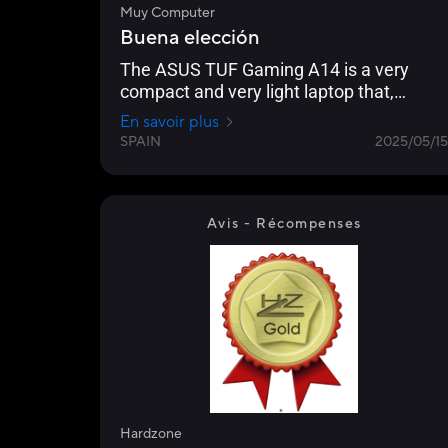
Muy Computer
Buena elección
The ASUS TUF Gaming A14 is a very
compact and very light laptop that,
however, boasts a balanced
En savoir plus
configuration
SPAIN
2025/05/15
Avis - Récompenses
Hardzone