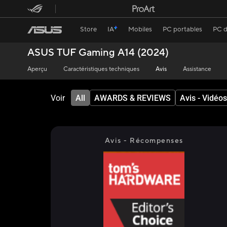
Store
IA
Mobiles
PC portables
PC d
ASUS TUF Gaming A14 (2024)
Aperçu
Caractéristiques techniques
Avis
Assistance
Voir
All
AWARDS & REVIEWS
Avis - Vidéos
Avis - Récompenses