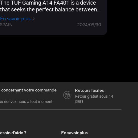
The TUF Gaming A14 FA401 is a device
that seeks the perfect balance between
power, durability and portability and, from
En savoir plus
our point of view, it fulfills that task
SPAIN
2024/09/30
perfectly as it is a compact and
lightweight device that has super
powerful hardware under its small
appearance and a cooling solution
capable of keeping everything under
control in such a narrow space
e concernant votre commande
Retours faciles
Retour gratuit sous 14
jours
ou écrivez-nous à tout moment
esoin d'aide ?
En savoir plus