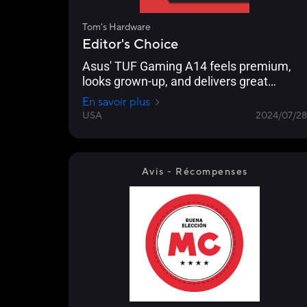
Tom's Hardware
Editor's Choice
Asus' TUF Gaming A14 feels premium,
looks grown-up, and delivers great
battery life for non-gaming tasks.
En savoir plus
USA
2024/07/28
Avis - Récompenses