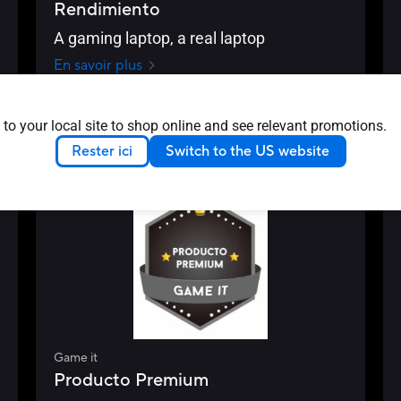
Rendimiento
A gaming laptop, a real laptop
En savoir plus
SPAIN
2024/10/31
 to your local site to shop online and see relevant promotions.
Rester ici
Switch to the US website
Avis - Récompenses
Game it
Producto Premium