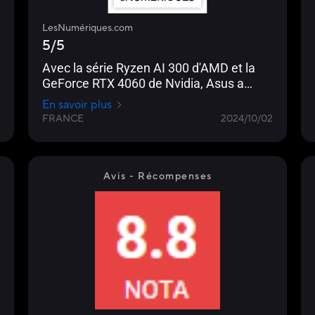
LesNumériques.com
5/5
Avec la série Ryzen AI 300 d'AMD et la
GeForce RTX 4060 de Nvidia, Asus a
trouvé le combo CPU/GPU gagnant pour
En savoir plus
sa gamme TUF. Le TUF A14 se montre
FRANCE
2024/10/02
polyvalent, autant pour la création de
contenu que pour le jeu vidéo grâce à sa
connectique et ses prestations
générales.
Avis - Récompenses