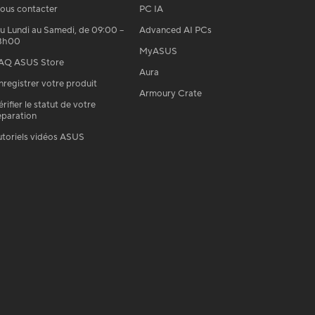
ous contacter
PC IA
u Lundi au Samedi, de 09:00 –
Advanced AI PCs
8h00
MyASUS
AQ ASUS Store
Aura
nregistrer votre produit
Armoury Crate
érifier le statut de votre
éparation
utoriels vidéos ASUS