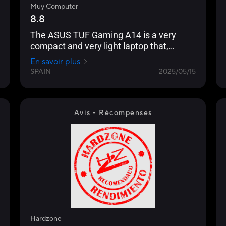
Muy Computer
8.8
The ASUS TUF Gaming A14 is a very
compact and very light laptop that,
however, boasts a balanced
En savoir plus
configuration
SPAIN
2025/05/15
Avis - Récompenses
Hardzone