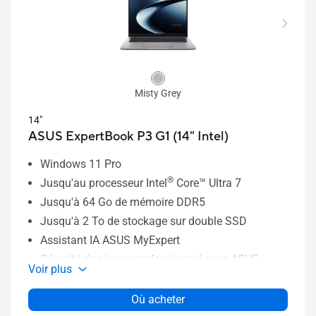
Misty Grey
14"
ASUS ExpertBook P3 G1 (14" Intel)
Windows 11 Pro
®
Jusqu'au processeur Intel
Core™ Ultra 7
Jusqu'à 64 Go de mémoire DDR5
Jusqu'à 2 To de stockage sur double SSD
Assistant IA ASUS MyExpert
Sécurité de niveau professionnel avec ASUS
Voir plus
ExpertGuardian
Solution de refroidissement ASUS ExpertCool
Où acheter