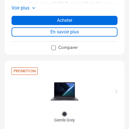
Jusqu'à un écran OLED Tandem 3K de 14 pouces
Voir plus
avec une luminosité HDR de 1400 nits
Conception entièrement métallique premium, à
Acheter
partir de 0,99 kg et 10,9 mm d'épaisseur
En savoir plus
Durabilité 9H grâce à la technologie Nano
Céramique
Comparer
Le système de refroidissement à double
ventilateur ASUS ExpertCool Pro offre jusqu'à 50
W de performance TDP
PROMOTION
Sécurité de niveau entreprise conforme à la
norme NIST SP 800-193
Gentle Grey