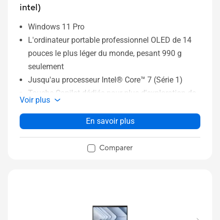
intel)
Windows 11 Pro
L'ordinateur portable professionnel OLED de 14
pouces le plus léger du monde, pesant 990 g
seulement
Jusqu'au processeur Intel® Core™ 7 (Série 1)
Touche Copilot dédiée pour plus d'exploration de
Voir plus
l'IA
Durabilité tout au long du cycle de vie du produit
En savoir plus
Châssis en alliage de magnésium-lithium
premium tout métal
Comparer
Résistance de niveau militaire MIL-STD 810H
Dalle 16:10 WQXGA+ OLED
Deux ventilateurs de refroidissement intelligents,
avec dépoussiérage automatique