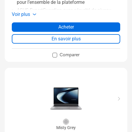
pour l’ensemble de la plateforme
ASUS ExpertGuardian avec sécurité de niveau
Voir plus
entreprise
Configurations flexibles pour simplifier la gestion
Acheter
informatique
En savoir plus
Passeport numérique du produit pour
accompagner l’économie circulaire
Comparer
Design tout en métal haut de gamme, à partir de
1,36 kg
Écran 14 pouces 2.5K avec taux de
rafraîchissement de 144 Hz et luminosité de 400
nits
Misty Grey