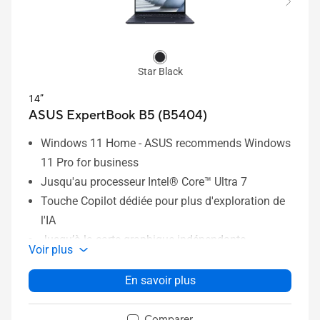
Star Black
14”
ASUS ExpertBook B5 (B5404)
Windows 11 Home - ASUS recommends Windows
11 Pro for business
Jusqu'au processeur Intel® Core™ Ultra 7
Touche Copilot dédiée pour plus d'exploration de
l'IA
Jusqu’à la carte graphique indépendante
Voir plus
NVIDIA® GeForce RTX 2050
A partir de 1,29 kg de légèreté
En savoir plus
Double SO-DIMM jusqu'à 64 Go de DDR5
Double support RAID SSD jusqu'à une capacité de
Comparer