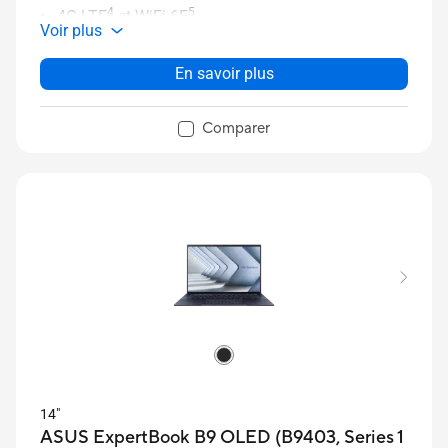
4
5
4G LTE
et WiFi 6E
Voir plus
Technologie audio bidirectionnelle avec
suppression de bruit par IA et touche micro-mute
En savoir plus
instantanée
Sécurité de niveau professionnel avec bouton
Comparer
d’alimentation à lecteur d’empreintes digitales
Durabilité testée selon les normes militaires
6
américaines
avec clavier résistant aux
7
éclaboussures jusqu’à 400 ml
14"
ASUS ExpertBook B9 OLED (B9403, Series 1