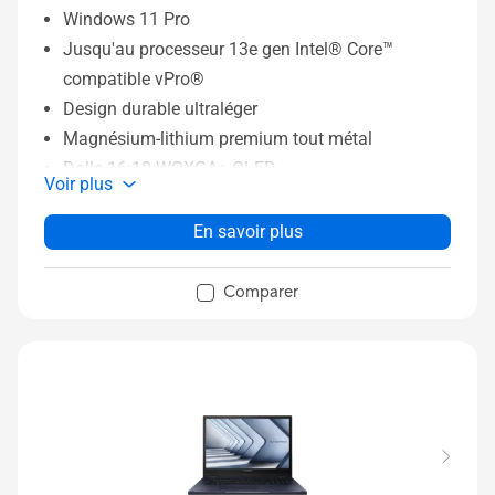
Windows 11 Pro
Jusqu'au processeur 13e gen Intel® Core™
compatible vPro®
Design durable ultraléger
Magnésium-lithium premium tout métal
Dalle 16:10 WQXGA+ OLED
Voir plus
Refroidissement intelligent via deux ventilateurs
Norme militaire MIL-STD 810H US
En savoir plus
Comparer