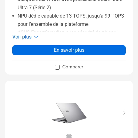
Ultra 7 (Série 2)
NPU dédié capable de 13 TOPS, jusqu’à 99 TOPS
pour l’ensemble de la plateforme
ASUS ExpertGuardian avec sécurité de niveau
Voir plus
entreprise
Configurations flexibles pour simplifier la gestion
En savoir plus
informatique
Passeport numérique du produit pour
Comparer
accompagner l’économie circulaire
Design haut de gamme tout en métal, à partir de
1,76 kg
Écran 16 pouces 2.5K avec taux de
rafraîchissement de 144 Hz et luminosité de 400
nits