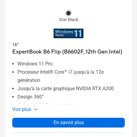
Star Black
16”
ExpertBook B6 Flip (B6602F, 12th Gen Intel)
Windows 11 Pro
Proceseur Intel® Core™ i7 jusqu'à la 12e
génération
Jusqu’à la carte graphique NVIDIA RTX A200
Design 360°
Jusqu'à 128 Go de mémoire
Voir plus
Jusqu’à 4 To de stockage SSD
Certification ISV
En savoir plus
Norme militaire MIL-STD 810H US