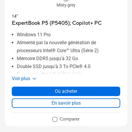
Misty grey
14”
ExpertBook P5 (P5405);
Copilot+ PC
Windows 11 Pro
Alimenté par la nouvelle génération de
processeurs Intel® Core™ Ultra (Série 2)
Mémoire DDR5 jusqu'à 32 Go
Double SSD jusqu'à 3 To PCIe® 4.0
Ecran antireflet 14” 2.5K 144 Hz
Voir plus
BIOS compatible NIST-155 et technologies PC à
cœur sécurisé Windows 11
Où acheter
En savoir plus
Comparer