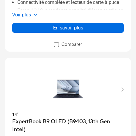
Connectivité complète et lecteur de carte à puce
Écran 16:10, avec fonctionnalité d'écran tactile en
Voir plus
option
Fonctions de sécurité robustes, notamment la
En savoir plus
connexion biométrique et la technologie TPM1
Certification US MIL-STD 810H pour une
Comparer
durabilité exceptionnelle
Durabilité tout au long du cycle de vie du produit
14”
ExpertBook B9 OLED (B9403, 13th Gen
Intel)